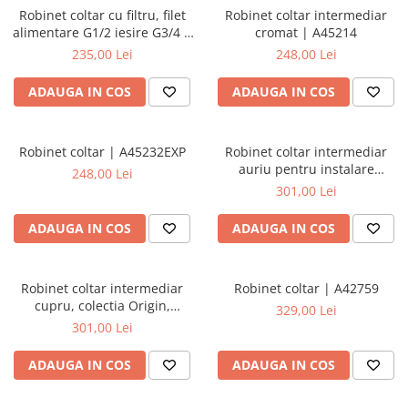
Robinet coltar cu filtru, filet
Robinet coltar intermediar
alimentare G1/2 iesire G3/4 |
cromat | A45214
A45225EXP
235,00 Lei
248,00 Lei
ADAUGA IN COS
ADAUGA IN COS
Robinet coltar | A45232EXP
Robinet coltar intermediar
auriu pentru instalare
248,00 Lei
standard, colectia Origin, din
301,00 Lei
alama | A4521423
ADAUGA IN COS
ADAUGA IN COS
Robinet coltar intermediar
Robinet coltar | A42759
cupru, colectia Origin,
329,00 Lei
instalare standard, din alama
301,00 Lei
| A4521426
ADAUGA IN COS
ADAUGA IN COS