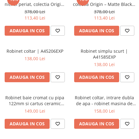
Baterii lavoar montare pe tavan
nichel periat, colectia Origin,
colectia Origin – Matte Black |
Baterii pentru bideu
pentru instalare standard |
A4521436WTC
378,00 Lei
378,00 Lei
A4521434
Robinete baie
113,40 Lei
113,40 Lei
Robinete coltar
ADAUGA IN COS
ADAUGA IN COS
Robinete de trecere
Robinete masina de spalat
Robinet coltar | A45206EXP
Robinet simplu scurt |
A41585EXP
138,00 Lei
138,00 Lei
ADAUGA IN COS
ADAUGA IN COS
Robinet baie cromat cu pipa
Robinet coltar, intrare dubla
122mm si cartus ceramic
de apa - robinet masina de
180°, montaj pe perete |
spalat | A45245EXP
149,00 Lei
158,00 Lei
A41584EXP
ADAUGA IN COS
ADAUGA IN COS