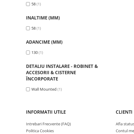
58
(1)
INALTIME (MM)
58
(1)
ADANCIME (MM)
130
(1)
DETALIU INSTALARE - ROBINET &
ACCESORII & CISTERNE
ÎNCORPORATE
Wall Mounted
(1)
INFORMATII UTILE
CLIENTI
Intrebari Frecvente (FAQ)
Afla statu
Politica Cookies
Contul m