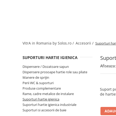
Baterii lavoar montare pe tavan
Baterii pentru bideu
Robinete baie
Robinete coltar
Robinete de trecere
Robinete masina de spalat
VitrA in Romania by Solos.ro /
Accesorii /
Suporturi hart
Suport
SUPORTURI HARTIE IGIENICA
Afiseaza:
Dispensere / Dozatoare sapun
Dispensere prosoape hartie role sau pliate
Manere de sprijin
Perii WC & suporturi
Produse complementare
Suport po
Rame, cadre metalice de instalare
de hartie
Suporturi hartie igienica
Suporturi hartie igienica industriale
Suporturi si accesorii de baie
ADAUG