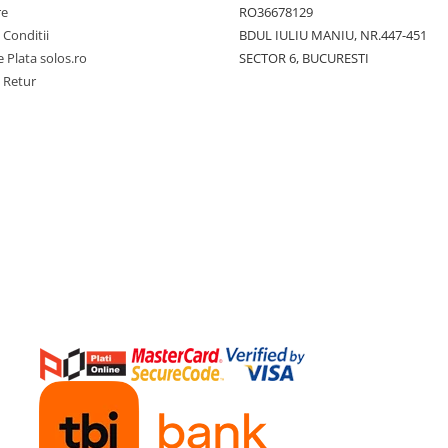
re
RO36678129
 Conditii
BDUL IULIU MANIU, NR.447-451
 Plata solos.ro
SECTOR 6, BUCURESTI
e Retur