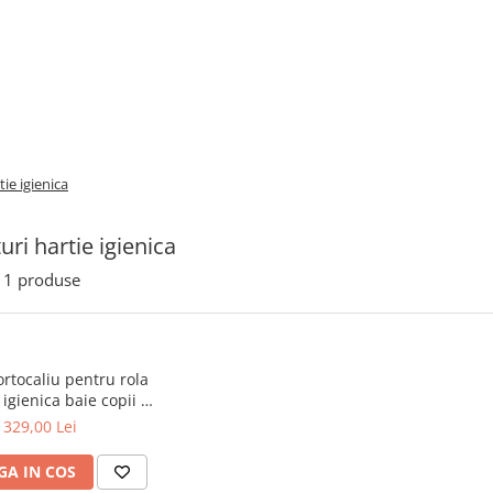
ie igienica
uri hartie igienica
1
produse
rtocaliu pentru rola
 igienica baie copii |
A4491467
329,00 Lei
A IN COS