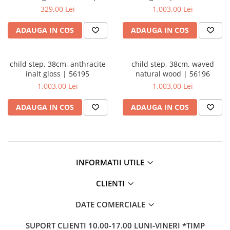
Baterii lavoar montare pe tavan
A4491467
329,00 Lei
1.003,00 Lei
Baterii pentru bideu
Robinete baie
ADAUGA IN COS
ADAUGA IN COS
Robinete coltar
Robinete de trecere
child step, 38cm, anthracite
child step, 38cm, waved
Robinete masina de spalat
inalt gloss | 56195
natural wood | 56196
1.003,00 Lei
1.003,00 Lei
ADAUGA IN COS
ADAUGA IN COS
INFORMATII UTILE
CLIENTI
DATE COMERCIALE
SUPORT CLIENTI
10.00-17.00 LUNI-VINERI *TIMP