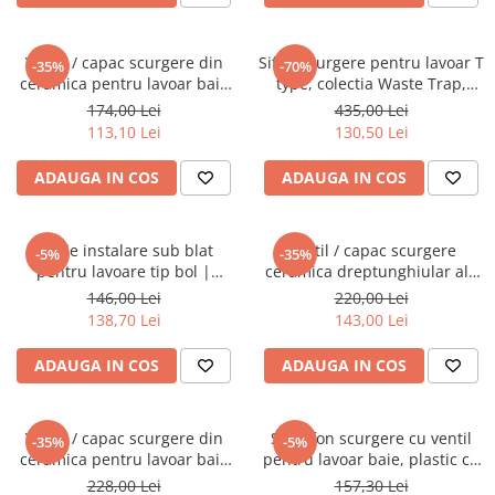
Ventil / capac scurgere din
Sifon scurgere pentru lavoar T
-35%
-70%
ceramica pentru lavoar baie
type, colectia Waste Trap,
alb | 6392L003-0159
cupru | A4512326
174,00 Lei
435,00 Lei
113,10 Lei
130,50 Lei
ADAUGA IN COS
ADAUGA IN COS
Kit de instalare sub blat
Ventil / capac scurgere
-5%
-35%
pentru lavoare tip bol |
ceramica dreptunghiular alb
310278YP1TE
| 6370L003-1001
146,00 Lei
220,00 Lei
138,70 Lei
143,00 Lei
ADAUGA IN COS
ADAUGA IN COS
Ventil / capac scurgere din
Set sifon scurgere cu ventil
-35%
-5%
ceramica pentru lavoar baie
pentru lavoar baie, plastic cu
copii albastru | 6392L021-
aspect crom, click-clack |
228,00 Lei
157,30 Lei