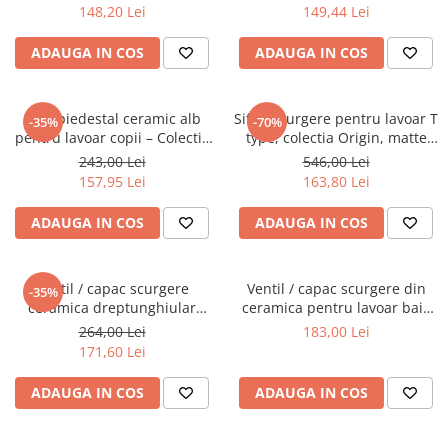
0159
A45154
148,20 Lei
149,44 Lei
ADAUGA IN COS
ADAUGA IN COS
Semipiedestal ceramic alb
Sifon scurgere pentru lavoar T
-35%
-70%
pentru lavoar copii – Colectia
type, colectia Origin, matte
Sento Kids | 7354B003-0156
black | A4512336WTC
243,00 Lei
546,00 Lei
157,95 Lei
163,80 Lei
ADAUGA IN COS
ADAUGA IN COS
Ventil / capac scurgere
Ventil / capac scurgere din
-35%
ceramica dreptunghiular
ceramica pentru lavoar baie
taupe mat | 6370L020-1001
alb | 6392L403-0159
264,00 Lei
183,00 Lei
171,60 Lei
ADAUGA IN COS
ADAUGA IN COS