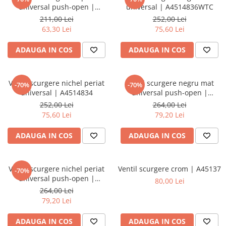
Baterii lavoar montare pe tavan
universal push-open |
universal | A4514836WTC
Baterii pentru bideu
A4514926
211,00 Lei
252,00 Lei
Robinete baie
63,30 Lei
75,60 Lei
Robinete coltar
ADAUGA IN COS
ADAUGA IN COS
Robinete de trecere
Robinete masina de spalat
Ventil scurgere nichel periat
Ventil scurgere negru mat
-70%
-70%
universal | A4514834
universal push-open |
A4514936WTC
252,00 Lei
264,00 Lei
75,60 Lei
79,20 Lei
ADAUGA IN COS
ADAUGA IN COS
Ventil scurgere nichel periat
Ventil scurgere crom | A45137
-70%
universal push-open |
80,00 Lei
A4514934
264,00 Lei
79,20 Lei
ADAUGA IN COS
ADAUGA IN COS