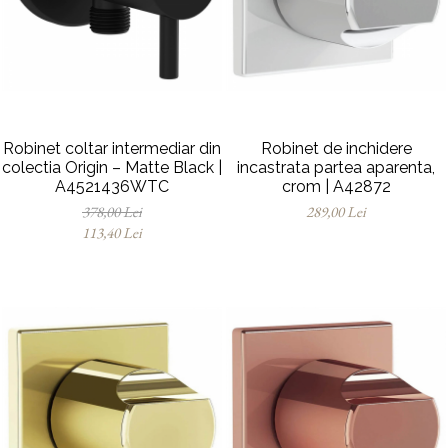
Robinet coltar intermediar din
Robinet de inchidere
colectia Origin – Matte Black |
incastrata partea aparenta,
A4521436WTC
crom | A42872
378,00 Lei
289,00 Lei
113,40 Lei