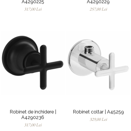
A4290225
A4290229
317,00 Lei
257,00 Lei
Robinet de inchidere |
Robinet coltar | A45259
A4290236
329,00 Lei
317,00 Lei