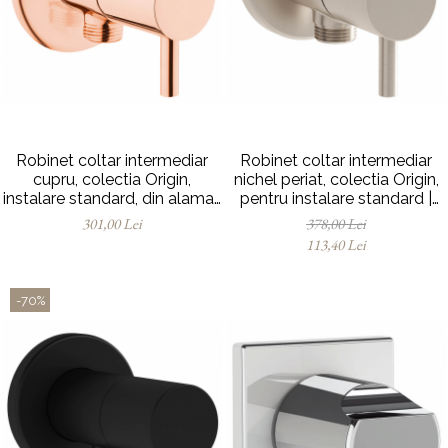
Robinet coltar intermediar
Robinet coltar intermediar
cupru, colectia Origin,
nichel periat, colectia Origin,
instalare standard, din alama |
pentru instalare standard |
A4521426
A4521434
301,00 Lei
378,00 Lei
113,40 Lei
-70%