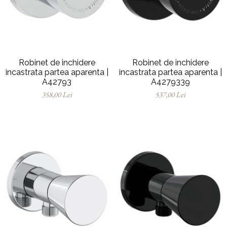
Baterii pentru bideu
Robinete baie
Robinete coltar
Robinete de trecere
Robinete masina de spalat
Robinet de inchidere
Robinet de inchidere
incastrata partea aparenta |
incastrata partea aparenta |
A42793
A4279339
358,00 Lei
537,00 Lei