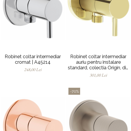
Robinet coltar intermediar
Robinet coltar intermediar
cromat | A45214
auriu pentru instalare
standard, colectia Origin, din
248,00 Lei
alama | A4521423
301,00 Lei
-70%