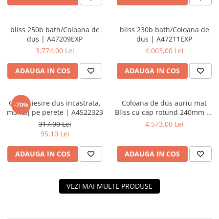
bliss 250b bath/Coloana de
bliss 230b bath/Coloana de
dus | A47209EXP
dus | A47211EXP
3.774,00 Lei
4.003,00 Lei
ADAUGA IN COS
ADAUGA IN COS
Cot de iesire dus incastrata,
Coloana de dus auriu mat
-70%
montaj pe perete | A4522323
Bliss cu cap rotund 240mm cu
mixer termostatic |
317,00 Lei
4.573,00 Lei
A4720574EXP
95,10 Lei
ADAUGA IN COS
ADAUGA IN COS
VEZI MAI MULTE PRODUSE