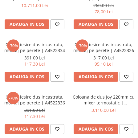
Baterii lavoar montare pe tavan
10.711,00 Lei
260,00 Lei
Baterii pentru bideu
78,00 Lei
Robinete baie
ADAUGA IN COS
ADAUGA IN COS
Robinete coltar
Robinete de trecere
Robinete masina de spalat
Cot de iesire dus incastrata,
Cot de iesire dus incastrata,
-70%
-70%
montaj pe perete | A4522334
montaj pe perete | A4522326
391,00 Lei
317,00 Lei
117,30 Lei
95,10 Lei
ADAUGA IN COS
ADAUGA IN COS
Cot de iesire dus incastrata,
Coloana de dus Joy 220mm cu
-70%
montaj pe perete | A4522336
mixer termostatic |
A47200EXP
391,00 Lei
3.110,00 Lei
117,30 Lei
ADAUGA IN COS
ADAUGA IN COS