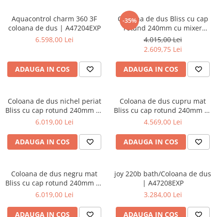
Aquacontrol charm 360 3F
Coloana de dus Bliss cu cap
-35%
coloana de dus | A47204EXP
rotund 240mm cu mixer
termostatic, crom |
6.598,00 Lei
4.015,00 Lei
A47205EXP
2.609,75 Lei
ADAUGA IN COS
ADAUGA IN COS
Coloana de dus nichel periat
Coloana de dus cupru mat
Bliss cu cap rotund 240mm cu
Bliss cu cap rotund 240mm cu
mixer termostatic |
mixer termostatic |
6.019,00 Lei
4.569,00 Lei
A4720534EXP
A4720529EXP
ADAUGA IN COS
ADAUGA IN COS
Coloana de dus negru mat
joy 220b bath/Coloana de dus
Bliss cu cap rotund 240mm cu
| A47208EXP
mixer termostatic |
6.019,00 Lei
3.284,00 Lei
A4720536EXP
ADAUGA IN COS
ADAUGA IN COS