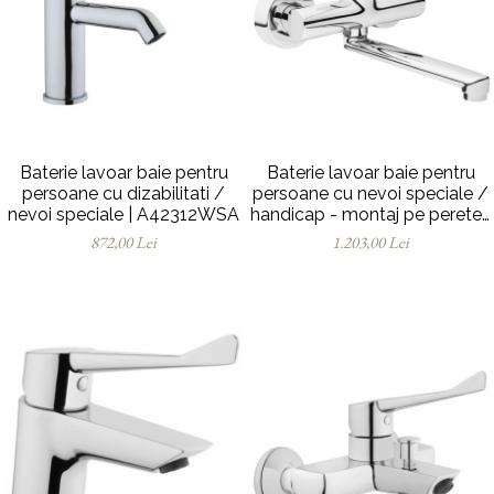
Baterii pentru bideu
Robinete baie
Robinete coltar
Robinete de trecere
Robinete masina de spalat
Baterie lavoar baie pentru
Baterie lavoar baie pentru
persoane cu dizabilitati /
persoane cu nevoi speciale /
nevoi speciale | A42312WSA
handicap - montaj pe perete |
A42311WSA
872,00 Lei
1.203,00 Lei