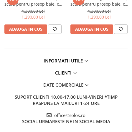
Baterii lavoar montare pe tavan
scara pentru prosop baie, cu
scara pentru prosop baie, cu
Baterii pentru bideu
sertat, culoare mat | 66159
sertat, culoare mat | 66161
4.300,00 Lei
4.300,00 Lei
Robinete baie
1.290,00 Lei
1.290,00 Lei
Robinete coltar
ADAUGA IN COS
ADAUGA IN COS
Robinete de trecere
Robinete masina de spalat
INFORMATII UTILE
CLIENTI
DATE COMERCIALE
SUPORT CLIENTI
10.00-17.00 LUNI-VINERI *TIMP
RASPUNS LA MAILURI 1-24 ORE
office@solos.ro
SOCIAL
URMARESTE-NE IN SOCIAL MEDIA