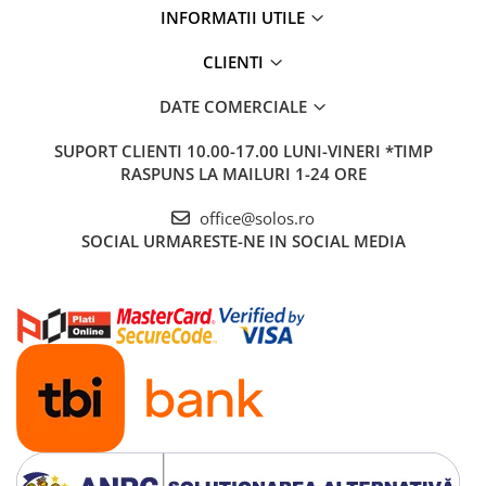
Baterii lavoar montare pe tavan
INFORMATII UTILE
Baterii pentru bideu
Robinete baie
CLIENTI
Robinete coltar
DATE COMERCIALE
Robinete de trecere
SUPORT CLIENTI
10.00-17.00 LUNI-VINERI *TIMP
Robinete masina de spalat
RASPUNS LA MAILURI 1-24 ORE
office@solos.ro
SOCIAL
URMARESTE-NE IN SOCIAL MEDIA