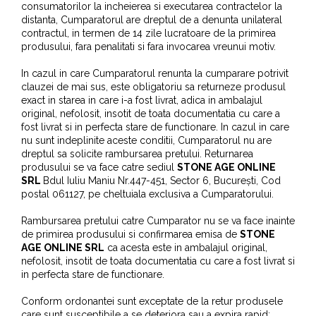
consumatorilor la incheierea si executarea contractelor la
distanta, Cumparatorul are dreptul de a denunta unilateral
contractul, in termen de 14 zile lucratoare de la primirea
produsului, fara penalitati si fara invocarea vreunui motiv.
In cazul in care Cumparatorul renunta la cumparare potrivit
clauzei de mai sus, este obligatoriu sa returneze produsul
exact in starea in care i-a fost livrat, adica in ambalajul
original, nefolosit, insotit de toata documentatia cu care a
fost livrat si in perfecta stare de functionare. In cazul in care
nu sunt indeplinite aceste conditii, Cumparatorul nu are
dreptul sa solicite rambursarea pretului. Returnarea
produsului se va face catre sediul
STONE AGE ONLINE
SRL
Bdul Iuliu Maniu Nr.447-451, Sector 6, București, Cod
postal 061127, pe cheltuiala exclusiva a Cumparatorului.
Rambursarea pretului catre Cumparator nu se va face inainte
de primirea produsului si confirmarea emisa de
STONE
AGE ONLINE SRL
ca acesta este in ambalajul original,
nefolosit, insotit de toata documentatia cu care a fost livrat si
in perfecta stare de functionare.
Conform ordonantei sunt exceptate de la retur produsele
care sunt susceptibile a se deteriora sau a expira rapid;