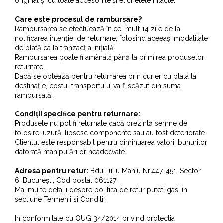
original și cu toate accesoriile și etichetele intacte.
Baterii pentru bideu
Robinete baie
Care este procesul de rambursare?
Rambursarea se efectuează în cel mult 14 zile de la
Robinete coltar
notificarea intenției de returnare, folosind aceeași modalitate
Robinete de trecere
de plată ca la tranzacția inițială.
Rambursarea poate fi amânată până la primirea produselor
Robinete masina de spalat
returnate.
Dacă se optează pentru returnarea prin curier cu plata la
destinație, costul transportului va fi scăzut din suma
rambursată.
Condiții specifice pentru returnare:
Produsele nu pot fi returnate dacă prezintă semne de
folosire, uzură, lipsesc componente sau au fost deteriorate.
Clientul este responsabil pentru diminuarea valorii bunurilor
datorată manipulărilor neadecvate.
Adresa pentru retur:
Bdul Iuliu Maniu Nr.447-451, Sector
6, București, Cod postal 061127
Mai multe detalii despre politica de retur puteti gasi in
sectiune
Termenii si Conditii
In conformitate cu OUG 34/2014 privind protectia