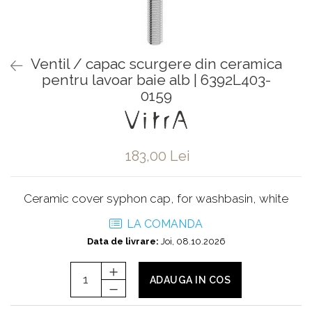
Baterii pentru bideu
Robinete baie
Robinete coltar
Ventil / capac scurgere din ceramica
Robinete de trecere
pentru lavoar baie alb | 6392L403-
Robinete masina de spalat
0159
183,00 Lei
Ceramic cover syphon cap, for washbasin, white
LA COMANDA
Data de livrare:
Joi, 08.10.2026
ADAUGA IN COS