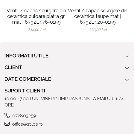
Ventil / capac scurgere din
Ventil / capac scurgere din
Ve
ceramica culoare piatra gri
ceramica taupe mat |
mat | 6392L476-0159
6392L420-0159
248,00 Lei
220,00 Lei
INFORMATII UTILE
CLIENTI
DATE COMERCIALE
SUPORT CLIENTI
10.00-17.00 LUNI-VINERI *TIMP RASPUNS LA MAILURI 1-24
ORE
0728032591
office@solos.ro