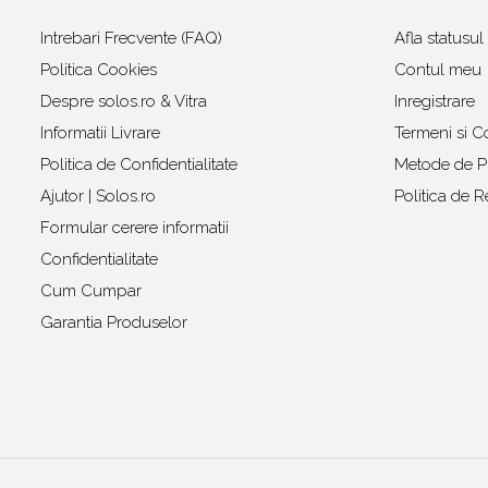
Intrebari Frecvente (FAQ)
Afla statusu
Politica Cookies
Contul meu
Despre solos.ro & Vitra
Inregistrare
Informatii Livrare
Termeni si Co
Politica de Confidentialitate
Metode de Pl
Ajutor | Solos.ro
Politica de R
Formular cerere informatii
Confidentialitate
Cum Cumpar
Garantia Produselor