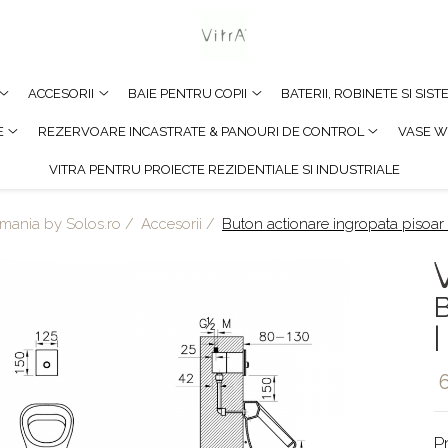
ACCESORII
BAIE PENTRU COPII
BATERII, ROBINETE SI SIS
E
REZERVOARE INCASTRATE & PANOURI DE CONTROL
VASE W
VITRA PENTRU PROIECTE REZIDENTIALE SI INDUSTRIALE
omania by Solos.ro /
Accesorii /
Buton actionare ingropata pisoar
B
|
P