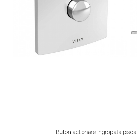
Baterii pentru bideu
Robinete baie
Robinete coltar
Robinete de trecere
Robinete masina de spalat
Buton actionare ingropata pisoa