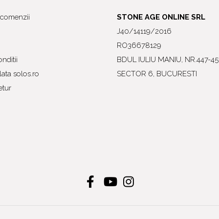
l comenzii
STONE AGE ONLINE SRL
J40/14119/2016
RO36678129
nditii
BDUL IULIU MANIU, NR.447-45
ata solos.ro
SECTOR 6, BUCURESTI
etur