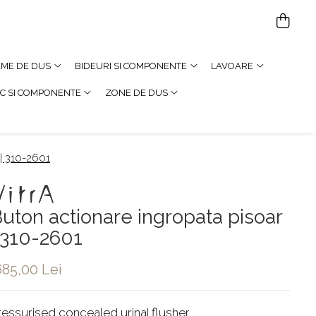
TEME DE DUS
BIDEURI SI COMPONENTE
LAVOARE
C SI COMPONENTE
ZONE DE DUS
 | 310-2601
uton actionare ingropata pisoar
 310-2601
685,00 Lei
ressurised concealed urinal flusher