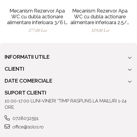
Mecanism Rezervor Apa
Mecanism Rezervor Apa
WC cu dubla actionare
WC cu dubla actionare
alimentare inferioara 3/6 lt
alimentare inferioara 2.5/4
al
| 330-4110
lt | 330-4210
277,00 Lei
329,00 Lei
INFORMATII UTILE
CLIENTI
DATE COMERCIALE
SUPORT CLIENTI
10.00-17.00 LUNI-VINERI *TIMP RASPUNS LA MAILURI 1-24
ORE
0728032591
office@solos.ro