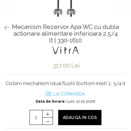
Baterii pentru bideu
Robinete baie
Robinete coltar
Mecanism Rezervor Apa WC cu dubla
Robinete de trecere
actionare alimentare inferioara 2.5/4
Robinete masina de spalat
lt | 330-1610
317,00 Lei
Cistern mechanism (dual flush) (bottom inlet) 2, 5/4 lt
LA COMANDA
Data de livrare:
Luni, 12.10.2026
ADAUGA IN COS