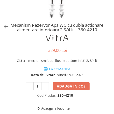
Baterii lavoar montare pe tavan
Baterii pentru bideu
Robinete baie
Robinete coltar
Mecanism Rezervor Apa WC cu dubla actionare
Robinete de trecere
alimentare inferioara 2.5/4 lt | 330-4210
Robinete masina de spalat
329,00 Lei
Cistern mechanism (dual flush) (bottom inlet) 2, 5/4 lt
LA COMANDA
Data de livrare:
Vineri, 09.10.2026
ADAUGA IN COS
Cod Produs:
330-4210
Adauga la Favorite