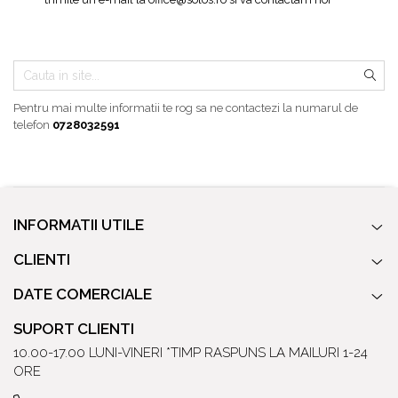
Baterii pentru bideu
Robinete baie
Robinete coltar
Robinete de trecere
Robinete masina de spalat
Pentru mai multe informatii te rog sa ne contactezi la numarul de
telefon
0728032591
INFORMATII UTILE
CLIENTI
DATE COMERCIALE
SUPORT CLIENTI
10.00-17.00 LUNI-VINERI *TIMP RASPUNS LA MAILURI 1-24
ORE