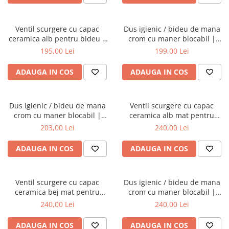
Ventil scurgere cu capac
Dus igienic / bideu de mana
ceramica alb pentru bideu |
crom cu maner blocabil |
6396L003-0159
A45704
195,00 Lei
199,00 Lei
ADAUGA IN COS
ADAUGA IN COS
Dus igienic / bideu de mana
Ventil scurgere cu capac
crom cu maner blocabil |
ceramica alb mat pentru
A45705EXP
bideu | 6396L001-0159
203,00 Lei
240,00 Lei
ADAUGA IN COS
ADAUGA IN COS
Ventil scurgere cu capac
Dus igienic / bideu de mana
ceramica bej mat pentru
crom cu maner blocabil |
bideu | 6396L020-0159
A45746EXP
240,00 Lei
240,00 Lei
ADAUGA IN COS
ADAUGA IN COS