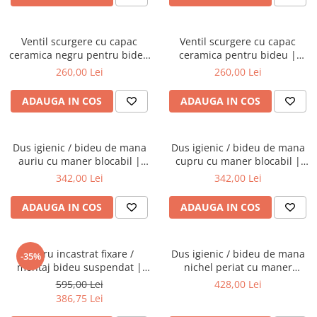
Ventil scurgere cu capac
Ventil scurgere cu capac
ceramica negru pentru bideu
ceramica pentru bideu |
| 6396L070-0159
6396L083-0159
260,00 Lei
260,00 Lei
ADAUGA IN COS
ADAUGA IN COS
Dus igienic / bideu de mana
Dus igienic / bideu de mana
auriu cu maner blocabil |
cupru cu maner blocabil |
A4574774
A4574729
342,00 Lei
342,00 Lei
ADAUGA IN COS
ADAUGA IN COS
Cadru incastrat fixare /
Dus igienic / bideu de mana
-35%
montaj bideu suspendat |
nichel periat cu maner
880-5800
blocabil | A4574734
595,00 Lei
428,00 Lei
386,75 Lei