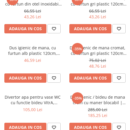
Baterii lavoar montare pe tavan
cu furtun din otel inoxidabil
cu furtun gri plastic 120cm,
Baterii pentru bideu
120cm, cap rotativ, buton
buton actionare in partea
66,55 Lei
66,55 Lei
actionare in partea interioara
interioara | 4033-PLS
Robinete baie
43,26 Lei
43,26 Lei
| 4029-PLS
Robinete coltar
ADAUGA IN COS
ADAUGA IN COS
Robinete de trecere
Robinete masina de spalat
Dus igienic de mana, cu
Dus igienic de mana cromat,
-35%
furtun alb plastic 120cm,
cu furtun gri plastic 120cm,
buton actionare pe partea
cu cap rotativ, buton
46,59 Lei
75,02 Lei
inferioara | 3028
actionare in partea interioara
48,76 Lei
| 4032-PLS
ADAUGA IN COS
ADAUGA IN COS
Divertor apa pentru vase WC
Dus igienic / bideu de mana
-35%
cu functie bideu VitrA,
crom cu maner blocabil |
compatibil Rim-Ex |
A45747
105,00 Lei
285,00 Lei
639492YP1TE
185,25 Lei
ADAUGA IN COS
ADAUGA IN COS