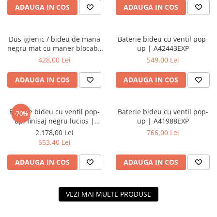
ADAUGA IN COS
ADAUGA IN COS
Dus igienic / bideu de mana
Baterie bideu cu ventil pop-
negru mat cu maner blocabil
up | A42443EXP
| A4574736
428,00 Lei
549,00 Lei
ADAUGA IN COS
ADAUGA IN COS
Baterie bideu cu ventil pop-
Baterie bideu cu ventil pop-
-70%
up, finisaj negru lucios |
up | A41988EXP
A4277039
2.178,00 Lei
766,00 Lei
653,40 Lei
ADAUGA IN COS
ADAUGA IN COS
VEZI MAI MULTE PRODUSE