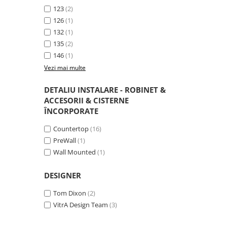
123
(2)
126
(1)
132
(1)
135
(2)
146
(1)
Vezi mai multe
DETALIU INSTALARE - ROBINET &
ACCESORII & CISTERNE
ÎNCORPORATE
Countertop
(16)
PreWall
(1)
Wall Mounted
(1)
DESIGNER
Tom Dixon
(2)
VitrA Design Team
(3)