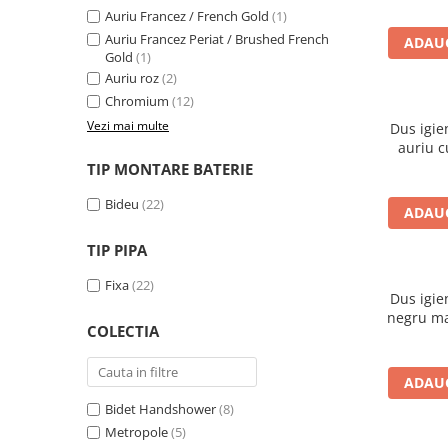
Auriu Francez / French Gold
(1)
Auriu Francez Periat / Brushed French
ADAUG
Gold
(1)
Auriu roz
(2)
Chromium
(12)
Vezi mai multe
Dus igie
auriu c
TIP MONTARE BATERIE
Bideu
(22)
ADAUG
TIP PIPA
Fixa
(22)
Dus igie
negru ma
COLECTIA
ADAUG
Bidet Handshower
(8)
Metropole
(5)