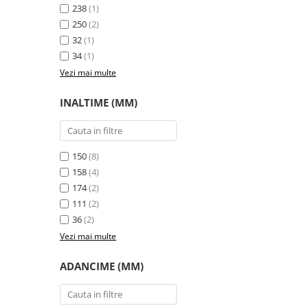
238
(1)
250
(2)
32
(1)
34
(1)
Vezi mai multe
INALTIME (MM)
150
(8)
158
(4)
174
(2)
111
(2)
36
(2)
Vezi mai multe
ADANCIME (MM)