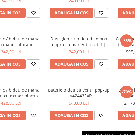
240,00 Lei
240,00 Lei
A IN COS
ADAUGA IN COS
ADAU
nic / bideu de mana
Dus igienic / bideu de mana
Cadru inc
-35%
u maner blocabil |
cupru cu maner blocabil |
bideu s
A4574774
A4574729
342,00 Lei
342,00 Lei
595,
A IN COS
ADAUGA IN COS
ADAU
nic / bideu de mana
Baterie bideu cu ventil pop-up
Baterie 
-70%
t cu maner blocabil
| A42443EXP
up, fi
| A4574736
428,00 Lei
549,00 Lei
2.178
A IN COS
ADAUGA IN COS
ADAU