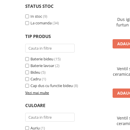
STATUS STOC
In stoc
(9)
Dus ig
La comanda
(34)
furtun 
buton a
inf
TIP PRODUS
ADAUG
Baterie bideu
(15)
Baterie lavoar
(2)
Ventil
Bideu
(5)
ceramica
Cadru
(1)
6
Cap dus cu functie bideu
(8)
Vezi mai multe
ADAUG
CULOARE
Ventil
cerami
Auriu
(1)
bideu