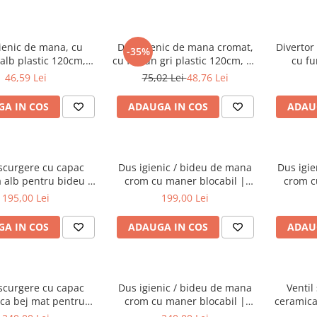
ienic de mana, cu
Dus igienic de mana cromat,
Divertor
-35%
alb plastic 120cm,
cu furtun gri plastic 120cm, cu
cu fu
ctionare pe partea
cap rotativ, buton actionare in
comp
46,59 Lei
75,02 Lei
48,76 Lei
erioara | 3028
partea interioara | 4032-PLS
A IN COS
ADAUGA IN COS
ADAU
 scurgere cu capac
Dus igienic / bideu de mana
Dus igie
 alb pentru bideu |
crom cu maner blocabil |
crom c
396L003-0159
A45704
195,00 Lei
199,00 Lei
A IN COS
ADAUGA IN COS
ADAU
 scurgere cu capac
Dus igienic / bideu de mana
Ventil
ca bej mat pentru
crom cu maner blocabil |
ceramica
 | 6396L020-0159
A45746EXP
| 