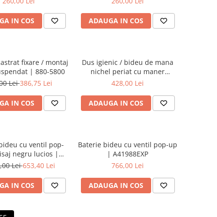
260,00 Lei
260,00 Lei
GA IN COS
ADAUGA IN COS
astrat fixare / montaj
Dus igienic / bideu de mana
uspendat | 880-5800
nichel periat cu maner
blocabil | A4574734
00 Lei
386,75 Lei
428,00 Lei
GA IN COS
ADAUGA IN COS
bideu cu ventil pop-
Baterie bideu cu ventil pop-up
nisaj negru lucios |
| A41988EXP
A4277039
,00 Lei
653,40 Lei
766,00 Lei
GA IN COS
ADAUGA IN COS