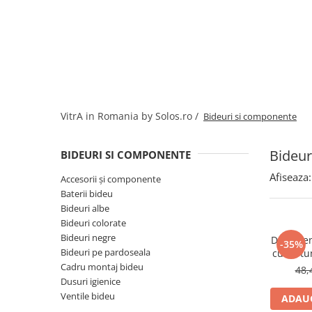
Baterii lavoar montare pe tavan
Baterii pentru bideu
Robinete baie
Robinete coltar
Robinete de trecere
Robinete masina de spalat
VitrA in Romania by Solos.ro /
Bideuri si componente
Bideur
BIDEURI SI COMPONENTE
Afiseaza:
Accesorii și componente
Baterii bideu
Bideuri albe
Bideuri colorate
Bideuri negre
Dus igie
-35%
Bideuri pe pardoseala
cu furtu
120cm, 
Cadru montaj bideu
48,
actionare
Dusuri igienice
Ventile bideu
ADAUG