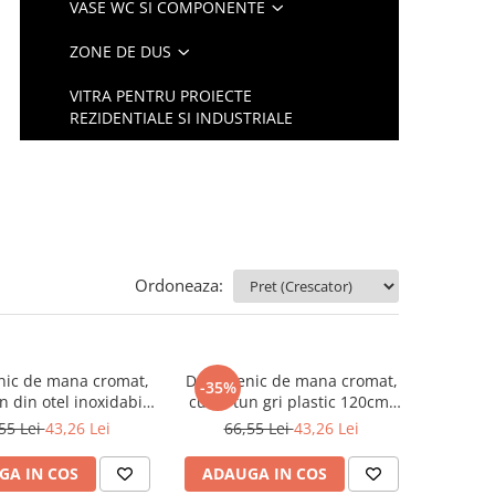
VASE WC SI COMPONENTE
ZONE DE DUS
VITRA PENTRU PROIECTE
REZIDENTIALE SI INDUSTRIALE
Ordoneaza:
nic de mana cromat,
Dus igienic de mana cromat,
-35%
n din otel inoxidabil
cu furtun gri plastic 120cm,
 cap rotativ, buton
buton actionare in partea
55 Lei
43,26 Lei
66,55 Lei
43,26 Lei
 in partea interioara
interioara | 4033-PLS
| 4029-PLS
GA IN COS
ADAUGA IN COS