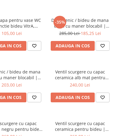
 apa pentru vase WC
Dus igienic / bideu de mana
-35%
nctie bideu VitrA,
crom cu maner blocabil |
atibil Rim-Ex |
A45747
105,00 Lei
285,00 Lei
185,25 Lei
639492YP1TE
GA IN COS
ADAUGA IN COS
nic / bideu de mana
Ventil scurgere cu capac
u maner blocabil |
ceramica alb mat pentru
A45705EXP
bideu | 6396L001-0159
203,00 Lei
240,00 Lei
GA IN COS
ADAUGA IN COS
 scurgere cu capac
Ventil scurgere cu capac
 negru pentru bideu
ceramica pentru bideu |
6396L070-0159
6396L083-0159