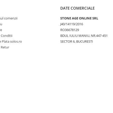
DATE COMERCIALE
sul comenzii
STONE AGE ONLINE SRL
eu
J40/14119/2016
re
RO36678129
 Conditii
BDUL IULIU MANIU, NR.447-451
 Plata solos.ro
SECTOR 6, BUCURESTI
e Retur