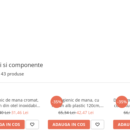
i si componente
43
produse
nic de mana cromat,
Dus igienic de mana, cu
Dus igie
-35%
-35%
n din otel inoxidabil
furtun alb plastic 120cm,
cu furtu
cap rotativ, buton
buton actionare in partea
120cm,
40 Lei
31,46 Lei
65,34 Lei
42,47 Lei
66,
 pe partea inferioara
interioara | 4028
actionare
| 3029
A IN COS
ADAUGA IN COS
ADAU