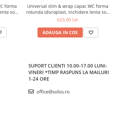
WC forma
Universal slim & wrap capac WC forma
Universal
enta soft
rotunda (duroplast, inchidere lenta soft
rotunda (d
etalice,
close, detasabil cu balamale metalice,
close, de
623,00 Lei
berare
fixare de sus, functie de eliberare
fixare de
83R009
rapida), alb mat | 131-001R009
ADAUGA IN COS
AD
SUPORT CLIENTI
10.00-17.00 LUNI-
VINERI *TIMP RASPUNS LA MAILURI
1-24 ORE
office@solos.ro