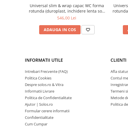
Universal slim & wrap capac WC forma
Univers
rotunda (duroplast, inchidere lenta soft
rotunda 
close, detasabil cu balamale metalice,
close, 
546,00 Lei
fixare de sus, functie de eliberare
fixare 
rapida) | 131-003R009
ADAUGA IN COS
INFORMATII UTILE
CLIENTI
Intrebari Frecvente (FAQ)
Afla statu
Politica Cookies
Contul m
Despre solos.ro & Vitra
Inregistra
Informatii Livrare
Termeni si
Politica de Confidentialitate
Metode de
Ajutor | Solos.ro
Politica d
Formular cerere informatii
Confidentialitate
Cum Cumpar