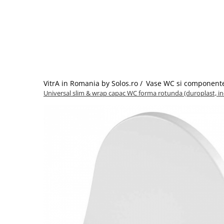
Baterii lavoar montare pe tavan
Baterii pentru bideu
Robinete baie
Robinete coltar
Robinete de trecere
Robinete masina de spalat
VitrA in Romania by Solos.ro /
Vase WC si component
Universal slim & wrap capac WC forma rotunda (duroplast, inch