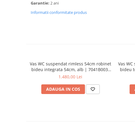
Garantie:
2 ani
Informatii conformitate produs
Vas WC suspendat rimless 54cm robinet
Vas WC 
bideu integrata 54cm, alb | 7041B003-
bideu t
1584
1.480,00 Lei
ADAUGA IN COS