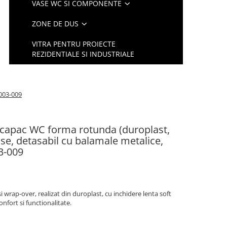
VASE WC SI COMPONENTE
ZONE DE DUS
VITRA PENTRU PROIECTE
REZIDENTIALE SI INDUSTRIALE
-003-009
 capac WC forma rotunda (duroplast,
ose, detasabil cu balamale metalice,
03-009
 wrap-over, realizat din duroplast, cu inchidere lenta soft
onfort si functionalitate.