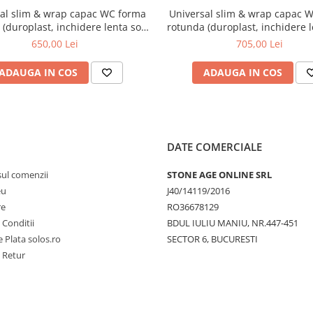
al slim & wrap capac WC forma
Universal slim & wrap capac 
(duroplast, inchidere lenta soft
rotunda (duroplast, inchidere l
detasabil cu balamale metalice,
close, detasabil cu balamale m
650,00 Lei
705,00 Lei
de sus), negru mat | 131-083-009
fixare de sus, functie de eli
rapida), negru mat | 131-0
ADAUGA IN COS
ADAUGA IN COS
DATE COMERCIALE
sul comenzii
STONE AGE ONLINE SRL
eu
J40/14119/2016
re
RO36678129
 Conditii
BDUL IULIU MANIU, NR.447-451
 Plata solos.ro
SECTOR 6, BUCURESTI
e Retur