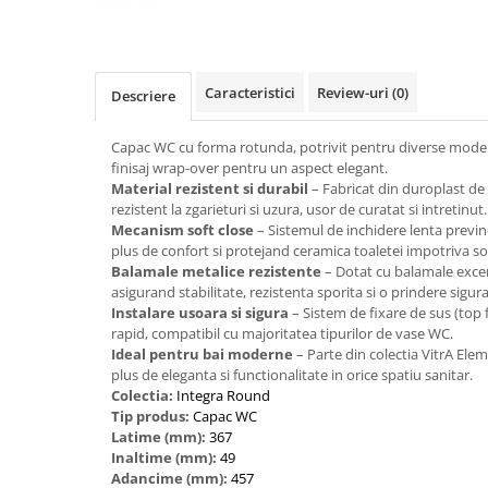
Caracteristici
Review-uri
(0)
Descriere
Capac WC cu forma rotunda, potrivit pentru diverse modele
finisaj wrap-over pentru un aspect elegant.
Material rezistent si durabil
– Fabricat din duroplast de i
rezistent la zgarieturi si uzura, usor de curatat si intretinut.
Mecanism soft close
– Sistemul de inchidere lenta previn
plus de confort si protejand ceramica toaletei impotriva so
Balamale metalice rezistente
– Dotat cu balamale excen
asigurand stabilitate, rezistenta sporita si o prindere sigura
Instalare usoara si sigura
– Sistem de fixare de sus (top 
rapid, compatibil cu majoritatea tipurilor de vase WC.
Ideal pentru bai moderne
– Parte din colectia VitrA Ele
plus de eleganta si functionalitate in orice spatiu sanitar.
Colectia:
Integra Round
Tip produs:
Capac WC
Latime (mm):
367
Inaltime (mm):
49
Adancime (mm):
457