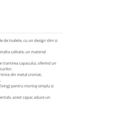
 de toalete, cu un design slim si
nalta calitate, un material
e trantirea capacului, oferind un
curilor.
trice din metal cromat,
.
fixing) pentru montaj simplu si
mentals, acest capac aduce un