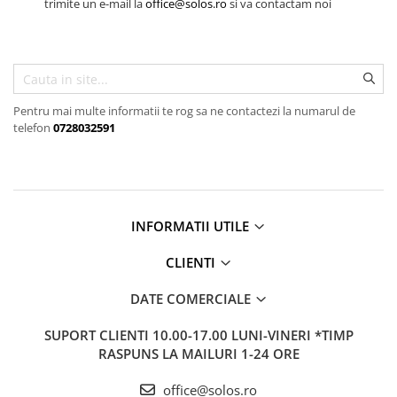
Baterii lavoar montare pe tavan
trimite un e-mail la
office@solos.ro
si va contactam noi
Baterii pentru bideu
Robinete baie
Robinete coltar
Robinete de trecere
Pentru mai multe informatii te rog sa ne contactezi la numarul de
Robinete masina de spalat
telefon
0728032591
INFORMATII UTILE
CLIENTI
DATE COMERCIALE
SUPORT CLIENTI
10.00-17.00 LUNI-VINERI *TIMP
RASPUNS LA MAILURI 1-24 ORE
office@solos.ro