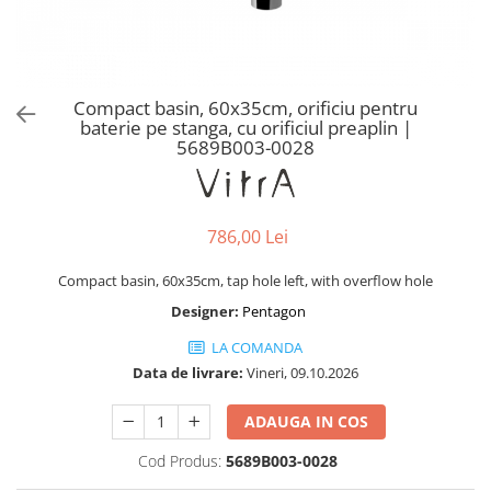
Baterii lavoar montare pe tavan
Baterii pentru bideu
Robinete baie
Robinete coltar
Compact basin, 60x35cm, orificiu pentru
Robinete de trecere
baterie pe stanga, cu orificiul preaplin |
5689B003-0028
Robinete masina de spalat
786,00 Lei
Compact basin, 60x35cm, tap hole left, with overflow hole
Designer:
Pentagon
LA COMANDA
Data de livrare:
Vineri, 09.10.2026
ADAUGA IN COS
Cod Produs:
5689B003-0028