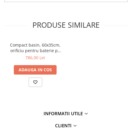
PRODUSE SIMILARE
Compact basin, 60x35cm,
orificiu pentru baterie pe
dreapta, cu orificiul
786,00 Lei
preaplin | 5689B003-0029
ADAUGA IN COS
INFORMATII UTILE
CLIENTI