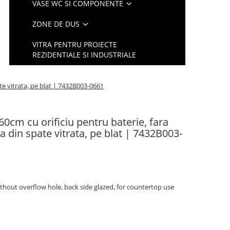
VASE WC SI COMPONENTE
ZONE DE DUS
VITRA PENTRU PROIECTE
REZIDENTIALE SI INDUSTRIALE
ate vitrata, pe blat | 7432B003-0661
60cm cu orificiu pentru baterie, fara
ea din spate vitrata, pe blat | 7432B003-
thout overflow hole, back side glazed, for countertop use