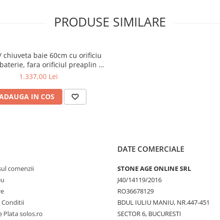
PRODUSE SIMILARE
/ chiuveta baie 60cm cu orificiu
aterie, fara orificiul preaplin |
7432B003-0041
1.337,00 Lei
ADAUGA IN COS
DATE COMERCIALE
sul comenzii
STONE AGE ONLINE SRL
eu
J40/14119/2016
re
RO36678129
 Conditii
BDUL IULIU MANIU, NR.447-451
 Plata solos.ro
SECTOR 6, BUCURESTI