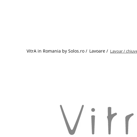
Baterii lavoar montare pe tavan
Baterii pentru bideu
Robinete baie
Robinete coltar
Robinete de trecere
Robinete masina de spalat
VitrA in Romania by Solos.ro /
Lavoare /
Lavoar / chiuve