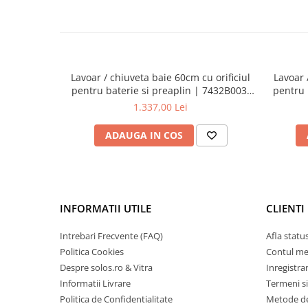
Lavoar / chiuveta baie 60cm cu orificiul
Lavoar 
pentru baterie si preaplin | 7432B003-
pentru b
0001
1.337,00 Lei
ADAUGA IN COS
INFORMATII UTILE
CLIENTI
Intrebari Frecvente (FAQ)
Afla statu
Politica Cookies
Contul m
Despre solos.ro & Vitra
Inregistra
Informatii Livrare
Termeni si
Politica de Confidentialitate
Metode de