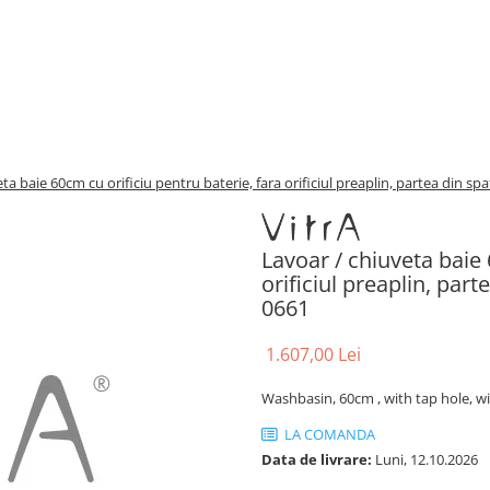
ta baie 60cm cu orificiu pentru baterie, fara orificiul preaplin, partea din sp
Lavoar / chiuveta baie 
orificiul preaplin, part
0661
1.607,00 Lei
Washbasin, 60cm , with tap hole, wi
LA COMANDA
Data de livrare:
Luni, 12.10.2026