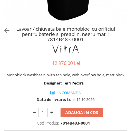
Baterii lavoar montare pe tavan
Baterii pentru bideu
Robinete baie
Robinete coltar
Lavoar / chiuveta baie monobloc, cu orificiul
Robinete de trecere
pentru baterie si preaplin, negru mat |
7814B483-0001
Robinete masina de spalat
12.976,00 Lei
Monoblock washbasin, with tap hole, with overflow hole, matt black
Designer:
Terri Pecora
LA COMANDA
Data de livrare:
Luni, 12.10.2026
ADAUGA IN COS
Cod Produs:
7814B483-0001