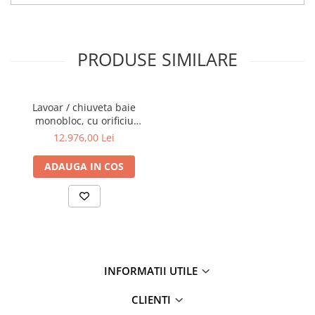
PRODUSE SIMILARE
Lavoar / chiuveta baie
monobloc, cu orificiu
pentru baterie, fara orificiul
12.976,00 Lei
preaplin, negru mat |
7814B483-0041
ADAUGA IN COS
INFORMATII UTILE
CLIENTI