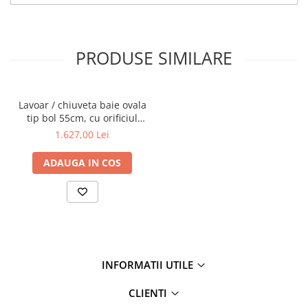
PRODUSE SIMILARE
Lavoar / chiuveta baie ovala
tip bol 55cm, cu orificiul
pentru baterie si preaplin,
1.627,00 Lei
negru | 7428B070-0001
ADAUGA IN COS
INFORMATII UTILE
CLIENTI