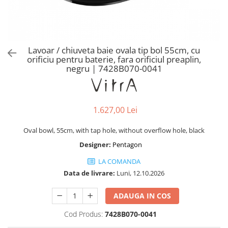
Baterii lavoar montare pe tavan
Baterii pentru bideu
Robinete baie
Robinete coltar
Lavoar / chiuveta baie ovala tip bol 55cm, cu
Robinete de trecere
orificiu pentru baterie, fara orificiul preaplin,
negru | 7428B070-0041
Robinete masina de spalat
1.627,00 Lei
Oval bowl, 55cm, with tap hole, without overflow hole, black
Designer:
Pentagon
LA COMANDA
Data de livrare:
Luni, 12.10.2026
ADAUGA IN COS
Cod Produs:
7428B070-0041