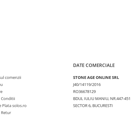
DATE COMERCIALE
sul comenzii
STONE AGE ONLINE SRL
eu
J40/14119/2016
re
RO36678129
 Conditii
BDUL IULIU MANIU, NR.447-451
 Plata solos.ro
SECTOR 6, BUCURESTI
e Retur