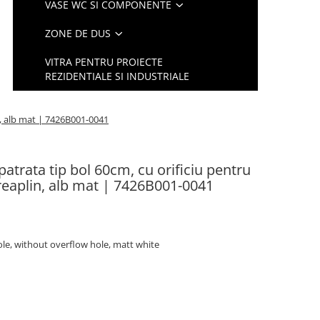
VASE WC SI COMPONENTE
ZONE DE DUS
VITRA PENTRU PROIECTE
REZIDENTIALE SI INDUSTRIALE
in, alb mat | 7426B001-0041
patrata tip bol 60cm, cu orificiu pentru
 preaplin, alb mat | 7426B001-0041
ole, without overflow hole, matt white