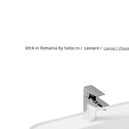
Baterii lavoar montare pe tavan
Baterii pentru bideu
Robinete baie
Robinete coltar
Robinete de trecere
Robinete masina de spalat
VitrA in Romania by Solos.ro /
Lavoare /
Lavoar / chiuve