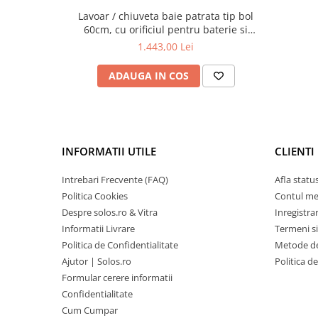
Lavoar / chiuveta baie patrata tip bol
60cm, cu orificiul pentru baterie si
preaplin, alb mat | 7426B001-0001
1.443,00 Lei
ADAUGA IN COS
INFORMATII UTILE
CLIENTI
Intrebari Frecvente (FAQ)
Afla statu
Politica Cookies
Contul m
Despre solos.ro & Vitra
Inregistra
Informatii Livrare
Termeni si
Politica de Confidentialitate
Metode de
Ajutor | Solos.ro
Politica d
Formular cerere informatii
Confidentialitate
Cum Cumpar