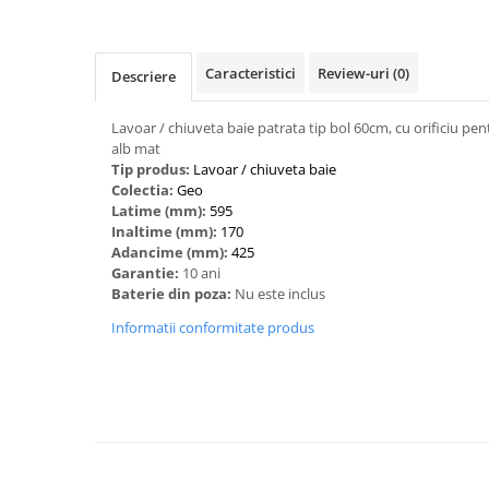
Caracteristici
Review-uri
(0)
Descriere
Lavoar / chiuveta baie patrata tip bol 60cm, cu orificiu pentr
alb mat
Tip produs:
‎Lavoar / chiuveta baie
Colectia:
Geo
Latime (mm):
595
Inaltime (mm):
170
Adancime (mm):
425
Garantie:
10 ani
Baterie din poza:
Nu este inclus
Informatii conformitate produs