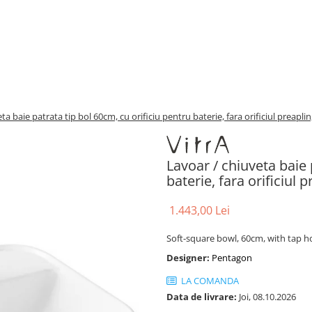
ta baie patrata tip bol 60cm, cu orificiu pentru baterie, fara orificiul preapl
Lavoar / chiuveta baie 
baterie, fara orificiul
1.443,00 Lei
Soft-square bowl, 60cm, with tap h
Designer:
Pentagon
LA COMANDA
Data de livrare:
Joi, 08.10.2026