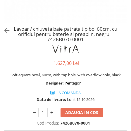
Baterii lavoar montare pe tavan
Baterii pentru bideu
Robinete baie
Robinete coltar
Lavoar / chiuveta baie patrata tip bol 60cm, cu
Robinete de trecere
orificiul pentru baterie si preaplin, negru |
7426B070-0001
Robinete masina de spalat
1.627,00 Lei
Soft-square bowl, 60cm, with tap hole, with overflow hole, black
Designer:
Pentagon
LA COMANDA
Data de livrare:
Luni, 12.10.2026
ADAUGA IN COS
Cod Produs:
7426B070-0001