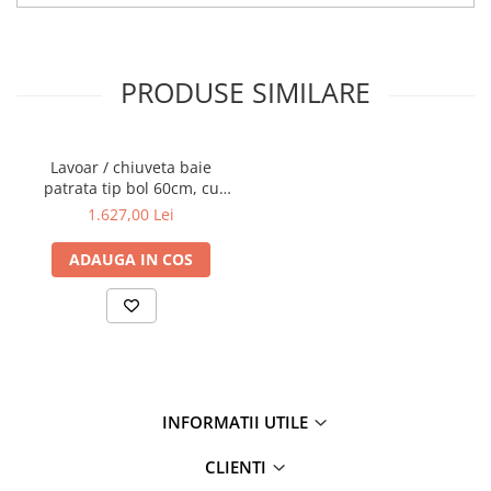
PRODUSE SIMILARE
Lavoar / chiuveta baie
patrata tip bol 60cm, cu
orificiu pentru baterie, fara
1.627,00 Lei
orificiul preaplin, negru |
7426B070-0041
ADAUGA IN COS
INFORMATII UTILE
CLIENTI