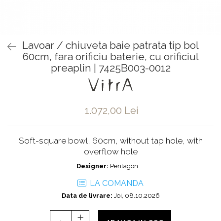
Baterii pentru bideu
Robinete baie
Robinete coltar
Lavoar / chiuveta baie patrata tip bol
Robinete de trecere
60cm, fara orificiu baterie, cu orificiul
Robinete masina de spalat
preaplin | 7425B003-0012
1.072,00 Lei
Soft-square bowl, 60cm, without tap hole, with
overflow hole
Designer:
Pentagon
LA COMANDA
Data de livrare:
Joi, 08.10.2026