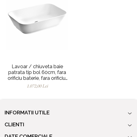
Lavoar / chiuveta baie
patrata tip bol 60cm, fara
orificiu baterie, fara orificiul
preaplin | 7425B003-0016
1.072,00 Lei
INFORMATII UTILE
CLIENTI
DATE COMERCIALE