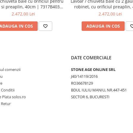
 chiuveta baie cu orificiul pentru
Lavoar / chiuveta baie cu 2 gau
 si preaplin, 40cm | 7317B403-
robinet, cu orificiul preaplin
0001
7317B403-1740
2.472,00 Lei
2.472,00 Lei
ADAUGA IN COS
ADAUGA IN COS
DATE COMERCIALE
sul comenzii
STONE AGE ONLINE SRL
eu
J40/14119/2016
re
RO36678129
 Conditii
BDUL IULIU MANIU, NR.447-451
 Plata solos.ro
SECTOR 6, BUCURESTI
e Retur