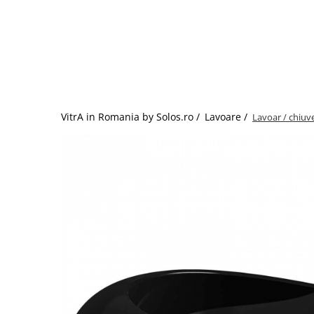
Baterii lavoar montare pe tavan
Baterii pentru bideu
Robinete baie
Robinete coltar
Robinete de trecere
Robinete masina de spalat
VitrA in Romania by Solos.ro /
Lavoare /
‎Lavoar / chiu