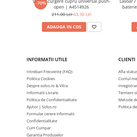
Ventil scurgere cupru universal push-
Lavoar /
-70%
open | A4514926
baterie
211,00 Lei
63,30 Lei
ADAUGA IN COS
INFORMATII UTILE
CLIENTI
Intrebari Frecvente (FAQ)
Afla statu
Politica Cookies
Contul m
Despre solos.ro & Vitra
Inregistra
Informatii Livrare
Termeni si
Politica de Confidentialitate
Metode de
Ajutor | Solos.ro
Politica d
Formular cerere informatii
Confidentialitate
Cum Cumpar
Garantia Produselor