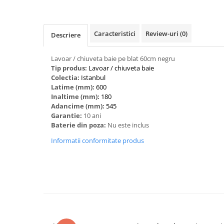
Caracteristici
Review-uri
(0)
Descriere
‎Lavoar / chiuveta baie pe blat 60cm negru
Tip produs:
‎Lavoar / chiuveta baie
Colectia:
Istanbul
Latime (mm):
600
Inaltime (mm):
180
Adancime (mm):
545
Garantie:
10 ani
Baterie din poza:
Nu este inclus
Informatii conformitate produs