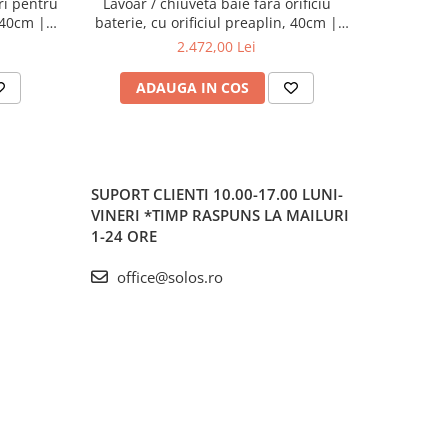
ri pentru
Lavoar / chiuveta baie fara orificiu
Lavoar / ch
, 40cm |
baterie, cu orificiul preaplin, 40cm |
baterie, f
7317B403-0012
2.472,00 Lei
ADAUGA IN COS
AD
SUPORT CLIENTI
10.00-17.00 LUNI-
VINERI *TIMP RASPUNS LA MAILURI
1-24 ORE
office@solos.ro