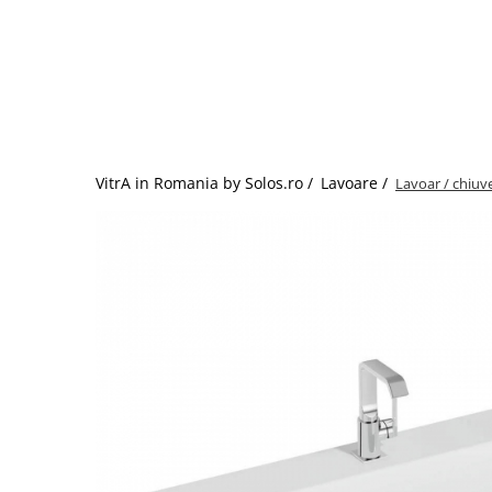
Baterii lavoar montare pe tavan
Baterii pentru bideu
Robinete baie
Robinete coltar
Robinete de trecere
Robinete masina de spalat
VitrA in Romania by Solos.ro /
Lavoare /
Lavoar / chiuve