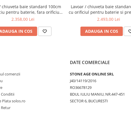
/ chiuveta baie standard 100cm
Lavoar / chiuveta baie standa
ciu pentru baterie, fara orificiul
cu orificiul pentru baterie si pr
reaplin | 7529B001-0041
blat | 7529B001-0973
2.358,00 Lei
2.493,00 Lei
ADAUGA IN COS
ADAUGA IN COS
DATE COMERCIALE
sul comenzii
STONE AGE ONLINE SRL
eu
J40/14119/2016
re
RO36678129
 Conditii
BDUL IULIU MANIU, NR.447-451
 Plata solos.ro
SECTOR 6, BUCURESTI
e Retur