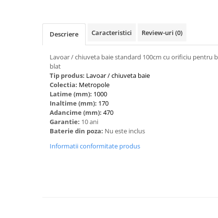
Caracteristici
Review-uri
(0)
Descriere
Lavoar / chiuveta baie standard 100cm cu orificiu pentru bat
blat
Tip produs:
‎Lavoar / chiuveta baie
Colectia:
Metropole
Latime (mm):
1000
Inaltime (mm):
170
Adancime (mm):
470
Garantie:
10 ani
Baterie din poza:
Nu este inclus
Informatii conformitate produs