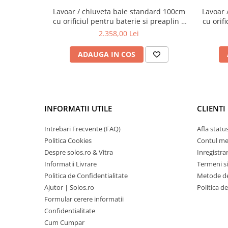
Lavoar / chiuveta baie standard 100cm
Lavoar 
cu orificiul pentru baterie si preaplin |
cu orifi
7529B001-0001
p
2.358,00 Lei
ADAUGA IN COS
INFORMATII UTILE
CLIENTI
Intrebari Frecvente (FAQ)
Afla statu
Politica Cookies
Contul m
Despre solos.ro & Vitra
Inregistra
Informatii Livrare
Termeni si
Politica de Confidentialitate
Metode de
Ajutor | Solos.ro
Politica d
Formular cerere informatii
Confidentialitate
Cum Cumpar