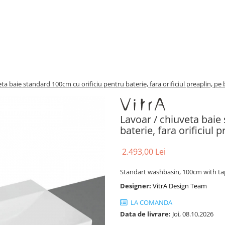
ta baie standard 100cm cu orificiu pentru baterie, fara orificiul preaplin, pe
Lavoar / chiuveta baie
baterie, fara orificiul
2.493,00 Lei
Standart washbasin, 100cm with ta
Designer:
VitrA Design Team
LA COMANDA
Data de livrare:
Joi, 08.10.2026