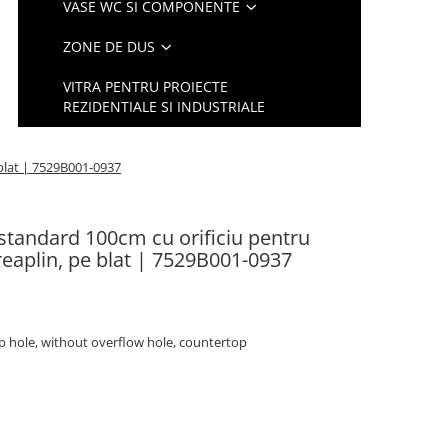
VASE WC SI COMPONENTE
ZONE DE DUS
VITRA PENTRU PROIECTE
REZIDENTIALE SI INDUSTRIALE
 blat | 7529B001-0937
 standard 100cm cu orificiu pentru
 preaplin, pe blat | 7529B001-0937
p hole, without overflow hole, countertop