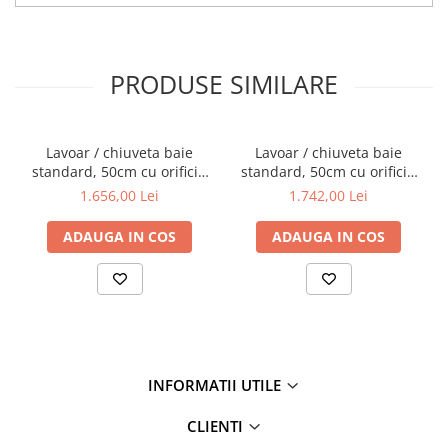
PRODUSE SIMILARE
Lavoar / chiuveta baie
Lavoar / chiuveta baie
standard, 50cm cu orificiu
standard, 50cm cu orificiu
pentru baterie, fara orificiul
pentru baterie, fara orificiul
1.656,00 Lei
1.742,00 Lei
preaplin | 7525B076-0041
preaplin, pe blat |
7525B076-0937
ADAUGA IN COS
ADAUGA IN COS
INFORMATII UTILE
CLIENTI