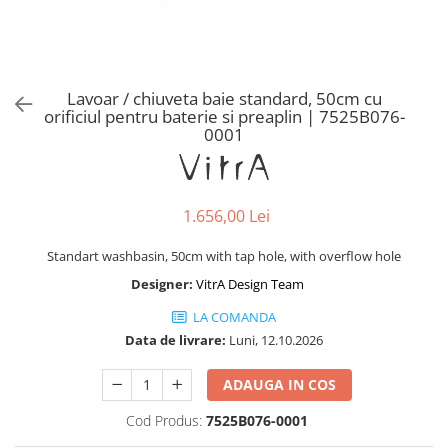
Baterii lavoar montare pe tavan
Baterii pentru bideu
Robinete baie
Robinete coltar
Lavoar / chiuveta baie standard, 50cm cu
Robinete de trecere
orificiul pentru baterie si preaplin | 7525B076-
0001
Robinete masina de spalat
1.656,00 Lei
Standart washbasin, 50cm with tap hole, with overflow hole
Designer:
VitrA Design Team
LA COMANDA
Data de livrare:
Luni, 12.10.2026
ADAUGA IN COS
Cod Produs:
7525B076-0001