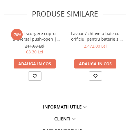
PRODUSE SIMILARE
Ventil scurgere cupru
Lavoar / chiuveta baie cu
-70%
universal push-open |
orificiul pentru baterie si
A4514926
preaplin, 40cm | 7317B403-
211,00 Lei
2.472,00 Lei
0001
63,30 Lei
ADAUGA IN COS
ADAUGA IN COS
INFORMATII UTILE
CLIENTI