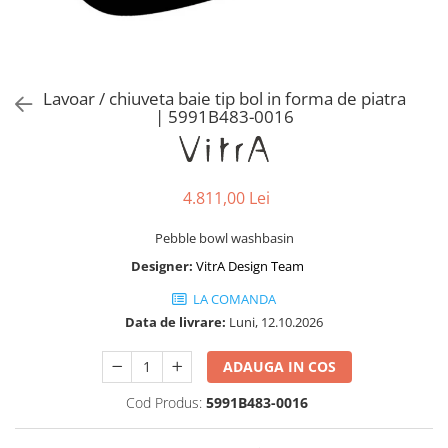
Baterii lavoar montare pe tavan
Baterii pentru bideu
Robinete baie
Robinete coltar
Lavoar / chiuveta baie tip bol in forma de piatra
Robinete de trecere
| 5991B483-0016
Robinete masina de spalat
4.811,00 Lei
Pebble bowl washbasin
Designer:
VitrA Design Team
LA COMANDA
Data de livrare:
Luni, 12.10.2026
ADAUGA IN COS
Cod Produs:
5991B483-0016