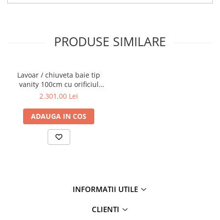
PRODUSE SIMILARE
Lavoar / chiuveta baie tip
vanity 100cm cu orificiul
pentru baterie si preaplin |
2.301,00 Lei
7539B003-0001
ADAUGA IN COS
INFORMATII UTILE
CLIENTI