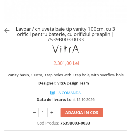
Baterii lavoar montare pe tavan
Baterii pentru bideu
Robinete baie
Robinete coltar
Lavoar / chiuveta baie tip vanity 100cm, cu 3
Robinete de trecere
orificii pentru baterie, cu orificiul preaplin |
7539B003-0033
Robinete masina de spalat
2.301,00 Lei
Vanity basin, 100cm, 3 tap holes with 3 tap hole, with overflow hole
Designer:
VitrA Design Team
LA COMANDA
Data de livrare:
Luni, 12.10.2026
ADAUGA IN COS
Cod Produs:
7539B003-0033