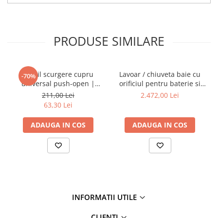
PRODUSE SIMILARE
Ventil scurgere cupru
Lavoar / chiuveta baie cu
-70%
universal push-open |
orificiul pentru baterie si
A4514926
preaplin, 40cm | 7317B403-
211,00 Lei
2.472,00 Lei
0001
63,30 Lei
ADAUGA IN COS
ADAUGA IN COS
INFORMATII UTILE
CLIENTI