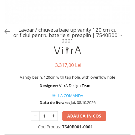
Baterii lavoar montare pe tavan
Baterii pentru bideu
Robinete baie
Robinete coltar
Lavoar / chiuveta baie tip vanity 120 cm cu
Robinete de trecere
orificiul pentru baterie si preaplin | 7540B001-
0001
Robinete masina de spalat
3.317,00 Lei
Vanity basin, 120cm with tap hole, with overflow hole
Designer:
VitrA Design Team
LA COMANDA
Data de livrare:
Joi, 08.10.2026
ADAUGA IN COS
Cod Produs:
7540B001-0001