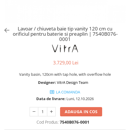
Baterii lavoar montare pe tavan
Baterii pentru bideu
Robinete baie
Robinete coltar
Lavoar / chiuveta baie tip vanity 120 cm cu
Robinete de trecere
orificiul pentru baterie si preaplin | 7540B076-
0001
Robinete masina de spalat
3.729,00 Lei
Vanity basin, 120cm with tap hole, with overflow hole
Designer:
VitrA Design Team
LA COMANDA
Data de livrare:
Luni, 12.10.2026
ADAUGA IN COS
Cod Produs:
7540B076-0001