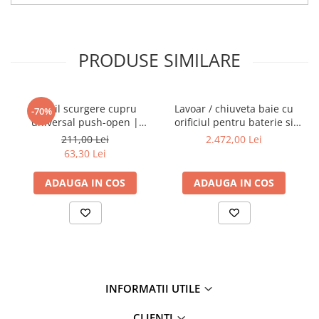
PRODUSE SIMILARE
Ventil scurgere cupru
Lavoar / chiuveta baie cu
-70%
universal push-open |
orificiul pentru baterie si
A4514926
preaplin, 40cm | 7317B403-
211,00 Lei
2.472,00 Lei
0001
63,30 Lei
ADAUGA IN COS
ADAUGA IN COS
INFORMATII UTILE
CLIENTI