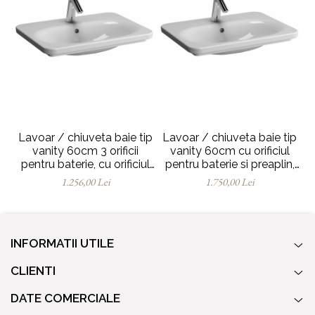
Lavoar / chiuveta baie tip
Lavoar / chiuveta baie tip
L
vanity 60cm 3 orificii
vanity 60cm cu orificiul
pentru baterie, cu orificiul
pentru baterie si preaplin,
p
preaplin | 5685B003-0033
cu lumina led | 5685B003-
1.256,00 Lei
1.750,00 Lei
1072
INFORMATII UTILE
CLIENTI
DATE COMERCIALE