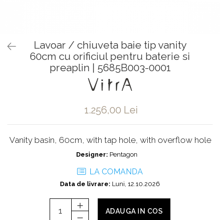
Baterii pentru bideu
Robinete baie
Robinete coltar
Lavoar / chiuveta baie tip vanity
Robinete de trecere
60cm cu orificiul pentru baterie si
Robinete masina de spalat
preaplin | 5685B003-0001
1.256,00 Lei
Vanity basin, 60cm, with tap hole, with overflow hole
Designer:
Pentagon
LA COMANDA
Data de livrare:
Luni, 12.10.2026
ADAUGA IN COS