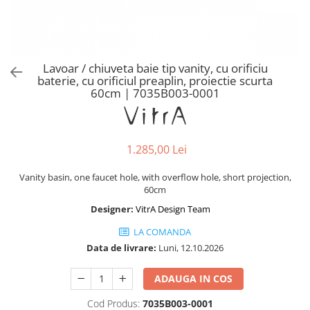
Baterii lavoar montare pe tavan
Baterii pentru bideu
Robinete baie
Robinete coltar
Lavoar / chiuveta baie tip vanity, cu orificiu
Robinete de trecere
baterie, cu orificiul preaplin, proiectie scurta
60cm | 7035B003-0001
Robinete masina de spalat
1.285,00 Lei
Vanity basin, one faucet hole, with overflow hole, short projection,
60cm
Designer:
VitrA Design Team
LA COMANDA
Data de livrare:
Luni, 12.10.2026
ADAUGA IN COS
Cod Produs:
7035B003-0001