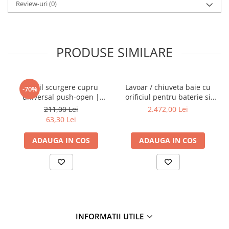
Review-uri
(0)
PRODUSE SIMILARE
Ventil scurgere cupru
Lavoar / chiuveta baie cu
-70%
universal push-open |
orificiul pentru baterie si
A4514926
preaplin, 40cm | 7317B403-
211,00 Lei
2.472,00 Lei
0001
63,30 Lei
ADAUGA IN COS
ADAUGA IN COS
INFORMATII UTILE