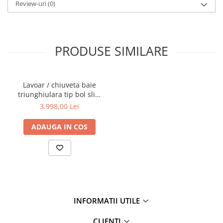
Review-uri
(0)
PRODUSE SIMILARE
Lavoar / chiuveta baie
triunghiulara tip bol slim
47cm fara orificiu baterie,
3.998,00 Lei
fara orificiul preaplin, bej
argilos mat | 7812B474-
ADAUGA IN COS
0016
INFORMATII UTILE
CLIENTI