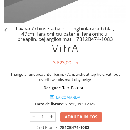
Baterii lavoar montare pe tavan
Baterii pentru bideu
Robinete baie
Robinete coltar
Lavoar / chiuveta baie triunghiulara sub blat,
Robinete de trecere
47cm, fara orificiu baterie, fara orificiul
preaplin, bej argilos mat | 7812B474-1083
Robinete masina de spalat
3.623,00 Lei
Triangular undercounter basin, 47cm, without tap hole, without
overflow hole, matt clay beige
Designer:
Terri Pecora
LA COMANDA
Data de livrare:
Vineri, 09.10.2026
ADAUGA IN COS
Cod Produs:
7812B474-1083