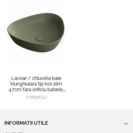
Lavoar / chiuveta baie
triunghiulara tip bol slim
47cm fara orificiu baterie,
fara orificiul preaplin, verde
3.998,00 Lei
muschi mat | 7812B475-
0016
INFORMATII UTILE