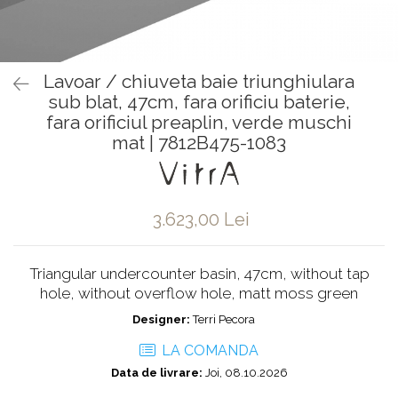
Baterii pentru bideu
Robinete baie
Robinete coltar
Lavoar / chiuveta baie triunghiulara
Robinete de trecere
sub blat, 47cm, fara orificiu baterie,
Robinete masina de spalat
fara orificiul preaplin, verde muschi
mat | 7812B475-1083
3.623,00 Lei
Triangular undercounter basin, 47cm, without tap
hole, without overflow hole, matt moss green
Designer:
Terri Pecora
LA COMANDA
Data de livrare:
Joi, 08.10.2026