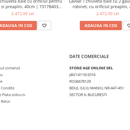
 chiuveta baie cu orificiul pentru
Lavoar / chiuveta baie cu 2 gau
 si preaplin, 40cm | 7317B403-
robinet, cu orificiul preaplin
0001
7317B403-1740
2.472,00 Lei
2.472,00 Lei
ADAUGA IN COS
ADAUGA IN COS
DATE COMERCIALE
sul comenzii
STONE AGE ONLINE SRL
eu
J40/14119/2016
re
RO36678129
 Conditii
BDUL IULIU MANIU, NR.447-451
 Plata solos.ro
SECTOR 6, BUCURESTI
e Retur