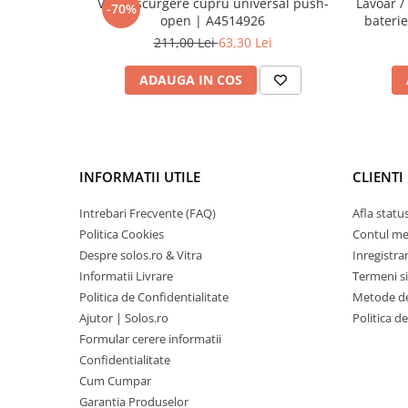
Ventil scurgere cupru universal push-
Lavoar /
-70%
open | A4514926
baterie
211,00 Lei
63,30 Lei
ADAUGA IN COS
INFORMATII UTILE
CLIENTI
Intrebari Frecvente (FAQ)
Afla statu
Politica Cookies
Contul m
Despre solos.ro & Vitra
Inregistra
Informatii Livrare
Termeni si
Politica de Confidentialitate
Metode de
Ajutor | Solos.ro
Politica d
Formular cerere informatii
Confidentialitate
Cum Cumpar
Garantia Produselor