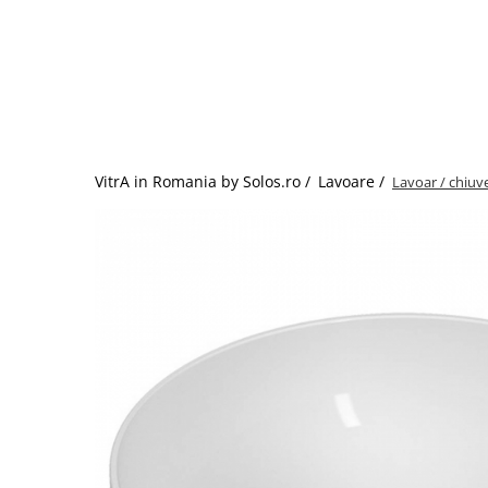
Baterii lavoar montare pe tavan
Baterii pentru bideu
Robinete baie
Robinete coltar
Robinete de trecere
Robinete masina de spalat
VitrA in Romania by Solos.ro /
Lavoare /
Lavoar / chiuv