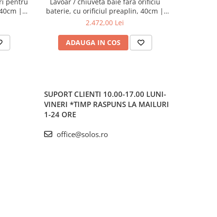
ri pentru
Lavoar / chiuveta baie fara orificiu
Lavoar / ch
, 40cm |
baterie, cu orificiul preaplin, 40cm |
baterie, f
7317B403-0012
2.472,00 Lei
ADAUGA IN COS
AD
SUPORT CLIENTI
10.00-17.00 LUNI-
VINERI *TIMP RASPUNS LA MAILURI
1-24 ORE
office@solos.ro