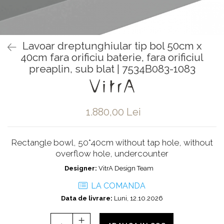
Baterii pentru bideu
Robinete baie
Robinete coltar
Lavoar dreptunghiular tip bol 50cm x
Robinete de trecere
40cm fara orificiu baterie, fara orificiul
Robinete masina de spalat
preaplin, sub blat | 7534B083-1083
1.880,00 Lei
Rectangle bowl, 50*40cm without tap hole, without
overflow hole, undercounter
Designer:
VitrA Design Team
LA COMANDA
Data de livrare:
Luni, 12.10.2026