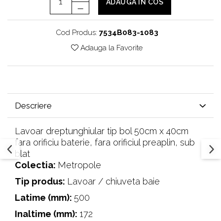
ADAUGA IN COS
Cod Produs:
7534B083-1083
Adauga la Favorite
Descriere
Lavoar dreptunghiular tip bol 50cm x 40cm
fara orificiu baterie, fara orificiul preaplin, sub
blat
Colectia:
Metropole
Tip produs:
‎Lavoar / chiuveta baie
Latime (mm):
500
Inaltime (mm):
172