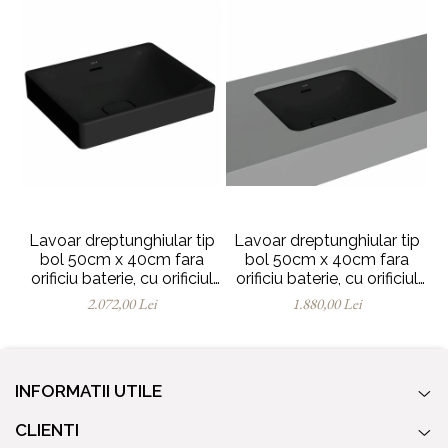
Lavoar dreptunghiular tip
Lavoar dreptunghiular tip
L
bol 50cm x 40cm fara
bol 50cm x 40cm fara
orificiu baterie, cu orificiul
orificiu baterie, cu orificiul
or
preaplin, pe blat |
preaplin, sub blat |
2.072,00 Lei
1.880,00 Lei
7534B083-0673
7534B083-1082
INFORMATII UTILE
CLIENTI