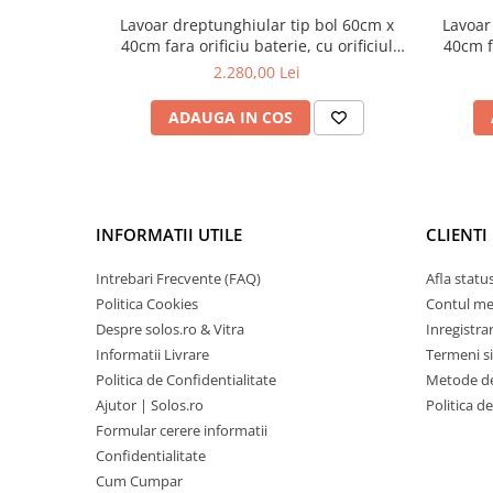
Lavoar dreptunghiular tip bol 60cm x
Lavoar
40cm fara orificiu baterie, cu orificiul
40cm fa
preaplin, pe blat | 7535B076-0673
preap
2.280,00 Lei
ADAUGA IN COS
INFORMATII UTILE
CLIENTI
Intrebari Frecvente (FAQ)
Afla statu
Politica Cookies
Contul m
Despre solos.ro & Vitra
Inregistra
Informatii Livrare
Termeni si
Politica de Confidentialitate
Metode de
Ajutor | Solos.ro
Politica d
Formular cerere informatii
Confidentialitate
Cum Cumpar