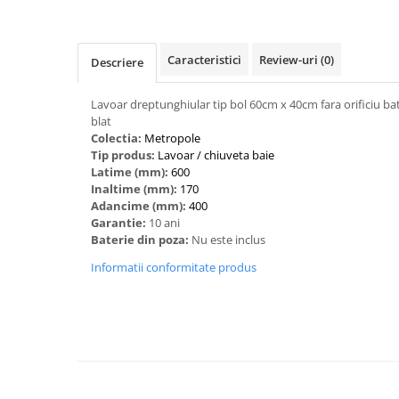
Caracteristici
Review-uri
(0)
Descriere
Lavoar dreptunghiular tip bol 60cm x 40cm fara orificiu bater
blat
Colectia:
Metropole
Tip produs:
‎Lavoar / chiuveta baie
Latime (mm):
600
Inaltime (mm):
170
Adancime (mm):
400
Garantie:
10 ani
Baterie din poza:
Nu este inclus
Informatii conformitate produs