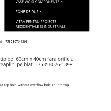
VASE WC SI COMPONENTE
ZONE DE DUS
VITRA PENTRU PROIECTE
REZIDENTIALE SI INDUSTRIALE
blat | 7535B076-1398
tip bol 60cm x 40cm fara orificiu
 preaplin, pe blat | 7535B076-1398
ut tap hole, without overflow hole, countertop