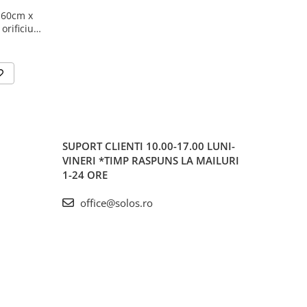
 60cm x
orificiul
76-1083
SUPORT CLIENTI
10.00-17.00 LUNI-
VINERI *TIMP RASPUNS LA MAILURI
1-24 ORE
office@solos.ro