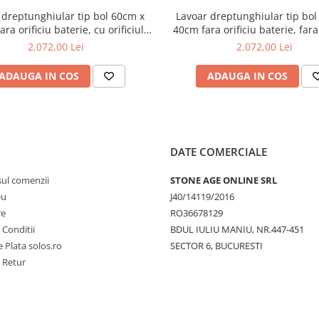
 dreptunghiular tip bol 60cm x
Lavoar dreptunghiular tip bol
ra orificiu baterie, cu orificiul
40cm fara orificiu baterie, fara 
lin, sub blat | 7535B076-1082
preaplin, sub blat | 7535B0
2.072,00 Lei
2.072,00 Lei
ADAUGA IN COS
ADAUGA IN COS
DATE COMERCIALE
sul comenzii
STONE AGE ONLINE SRL
eu
J40/14119/2016
re
RO36678129
 Conditii
BDUL IULIU MANIU, NR.447-451
 Plata solos.ro
SECTOR 6, BUCURESTI
e Retur