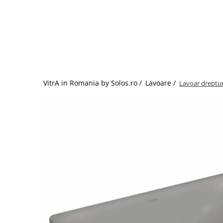
Baterii lavoar montare pe tavan
Baterii pentru bideu
Robinete baie
Robinete coltar
Robinete de trecere
Robinete masina de spalat
VitrA in Romania by Solos.ro /
Lavoare /
Lavoar dreptung