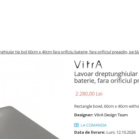
hiular tip bol 60cm x 40cm fara orificiu baterie, fara orificiul preaplin, pe 
Lavoar dreptunghiular 
baterie, fara orificiul
2.280,00 Lei
Rectangle bowl, 60cm x 40cm witho
Designer:
VitrA Design Team
LA COMANDA
Data de livrare:
Luni, 12.10.2026