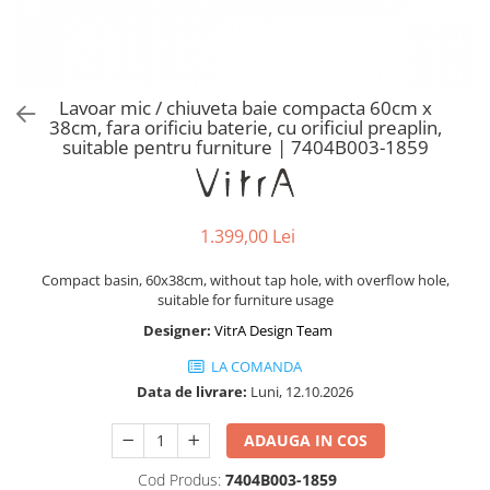
Baterii lavoar montare pe tavan
Baterii pentru bideu
Robinete baie
Robinete coltar
‎Lavoar mic / chiuveta baie compacta 60cm x
Robinete de trecere
38cm, fara orificiu baterie, cu orificiul preaplin,
suitable pentru furniture | 7404B003-1859
Robinete masina de spalat
1.399,00 Lei
Compact basin, 60x38cm, without tap hole, with overflow hole,
suitable for furniture usage
Designer:
VitrA Design Team
LA COMANDA
Data de livrare:
Luni, 12.10.2026
ADAUGA IN COS
Cod Produs:
7404B003-1859