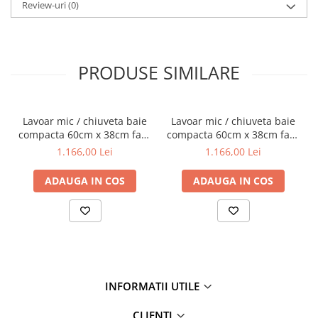
Review-uri
(0)
PRODUSE SIMILARE
‎Lavoar mic / chiuveta baie
‎Lavoar mic / chiuveta baie
compacta 60cm x 38cm fara
compacta 60cm x 38cm fara
orificiu baterie, cu orificiul
orificiu baterie, fara orificiul
1.166,00 Lei
1.166,00 Lei
preaplin | 7404B003-0012
preaplin | 7404B003-0016
ADAUGA IN COS
ADAUGA IN COS
INFORMATII UTILE
CLIENTI