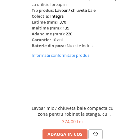
cu orificiul preaplin
Tip produs:
‎Lavoar / chiuveta baie
Colectia:
Integra
Latime (mm):
370
Inaltime (mm):
135
Adancime (mm):
220
Garantie:
10 ani
Baterie din poza:
Nu este inclus
Informatii conformitate produs
Lavoar mic / chiuveta baie compacta cu
zona pentru robinet la stanga, cu
orificiul pentru baterie si preaplin |
374,00 Lei
7090L003-0028
ADAUGA IN COS