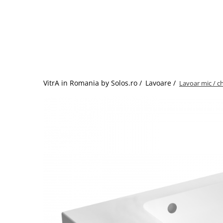
Baterii lavoar montare pe tavan
Baterii pentru bideu
Robinete baie
Robinete coltar
Robinete de trecere
Robinete masina de spalat
VitrA in Romania by Solos.ro /
Lavoare /
Lavoar mic / ch