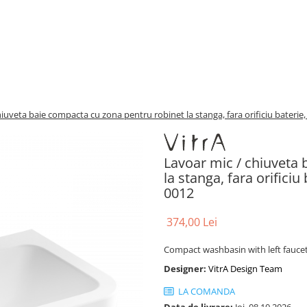
iuveta baie compacta cu zona pentru robinet la stanga, fara orificiu baterie,
Lavoar mic / chiuveta
la stanga, fara orificiu
0012
374,00 Lei
Compact washbasin with left faucet
Designer:
VitrA Design Team
LA COMANDA