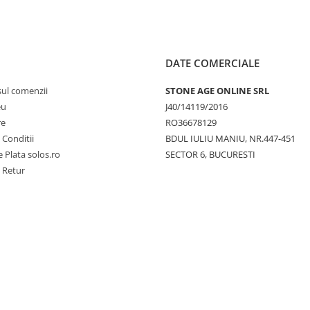
DATE COMERCIALE
sul comenzii
STONE AGE ONLINE SRL
eu
J40/14119/2016
re
RO36678129
 Conditii
BDUL IULIU MANIU, NR.447-451
 Plata solos.ro
SECTOR 6, BUCURESTI
e Retur