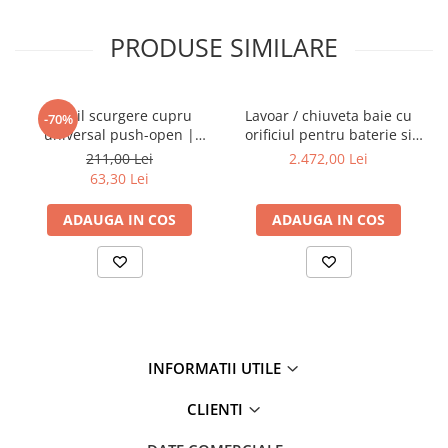
PRODUSE SIMILARE
Ventil scurgere cupru
Lavoar / chiuveta baie cu
-70%
universal push-open |
orificiul pentru baterie si
A4514926
preaplin, 40cm | 7317B403-
211,00 Lei
2.472,00 Lei
0001
63,30 Lei
ADAUGA IN COS
ADAUGA IN COS
INFORMATII UTILE
CLIENTI