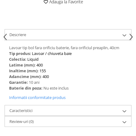
Adauga la Favorite
Descriere
Lavoar tip bol fara orificiu baterie, fara orificiul preaplin, 40cm
Tip produs:
‎Lavoar / chiuveta baie
Colectia:
Liquid
Latime (mm):
400
Inaltime (mm):
155
Adancime (mm):
400
Garantie:
10 ani
Baterie din poza:
Nu este inclus
Informatii conformitate produs
Caracteristici
Review-uri
(0)