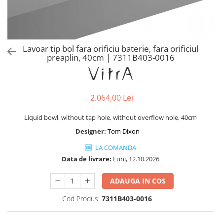
Baterii lavoar montare pe tavan
Baterii pentru bideu
Robinete baie
Robinete coltar
Lavoar tip bol fara orificiu baterie, fara orificiul
Robinete de trecere
preaplin, 40cm | 7311B403-0016
Robinete masina de spalat
2.064,00 Lei
Liquid bowl, without tap hole, without overflow hole, 40cm
Designer:
Tom Dixon
LA COMANDA
Data de livrare:
Luni, 12.10.2026
ADAUGA IN COS
Cod Produs:
7311B403-0016