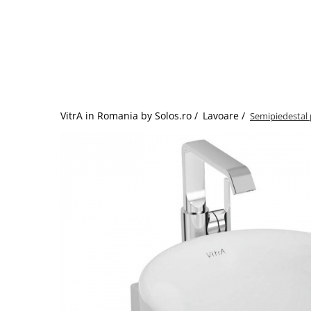
Baterii lavoar montare pe tavan
Baterii pentru bideu
Robinete baie
Robinete coltar
Robinete de trecere
Robinete masina de spalat
VitrA in Romania by Solos.ro /
Lavoare /
Semipiedestal 