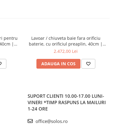
ri pentru
Lavoar / chiuveta baie fara orificiu
Lavoar / ch
, 40cm |
baterie, cu orificiul preaplin, 40cm |
baterie, f
7317B403-0012
2.472,00 Lei
ADAUGA IN COS
AD
SUPORT CLIENTI
10.00-17.00 LUNI-
VINERI *TIMP RASPUNS LA MAILURI
1-24 ORE
office@solos.ro