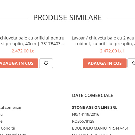
PRODUSE SIMILARE
 chiuveta baie cu orificiul pentru
Lavoar / chiuveta baie cu 2 gau
 si preaplin, 40cm | 7317B403-
robinet, cu orificiul preaplin
0001
7317B403-1740
2.472,00 Lei
2.472,00 Lei
ADAUGA IN COS
ADAUGA IN COS
DATE COMERCIALE
sul comenzii
STONE AGE ONLINE SRL
eu
J40/14119/2016
re
RO36678129
 Conditii
BDUL IULIU MANIU, NR.447-451