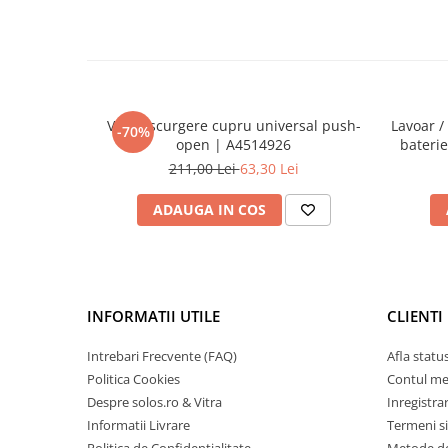
Ventil scurgere cupru universal push-
Lavoar /
-70%
open | A4514926
baterie
211,00 Lei
63,30 Lei
ADAUGA IN COS
INFORMATII UTILE
CLIENTI
Intrebari Frecvente (FAQ)
Afla statu
Politica Cookies
Contul m
Despre solos.ro & Vitra
Inregistra
Informatii Livrare
Termeni si