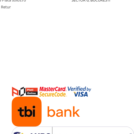
 Plata solos.ro
SECTOR 6, BUCURESTI
e Retur