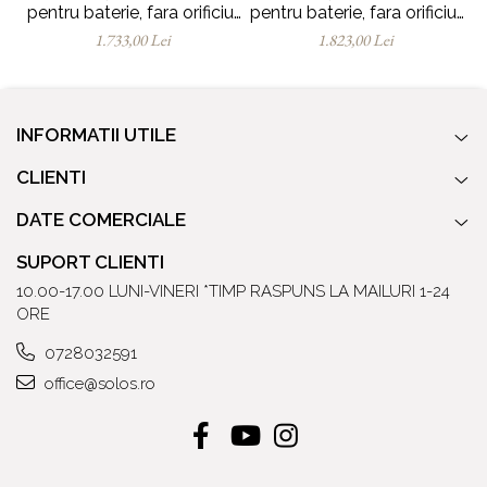
pentru baterie, fara orificiul
pentru baterie, fara orificiul
p
preaplin | 7414B077-0041
preaplin | 7414B077-0661
1.733,00 Lei
1.823,00 Lei
INFORMATII UTILE
CLIENTI
DATE COMERCIALE
SUPORT CLIENTI
10.00-17.00 LUNI-VINERI *TIMP RASPUNS LA MAILURI 1-24
ORE
0728032591
office@solos.ro