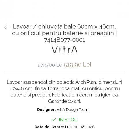
Baterii pentru bideu
Robinete baie
Robinete coltar
Lavoar / chiuveta baie 60cm x 46cm,
Robinete de trecere
cu orificiul pentru baterie si preaplin |
Robinete masina de spalat
7414B077-0001
519,90 Lei
1.733,00 Lei
Lavoar suspendat din colectia ArchiPlan, dimensiuni
60x46 cm, finisaj terra rosa mat, cu orificiu pentru
baterie si preaplin. Fabricat din ceramica igienica.
Garantie 10 ani.
Designer:
VitrA Design Team
IN STOC
Data de livrare:
Luni, 10.08.2026