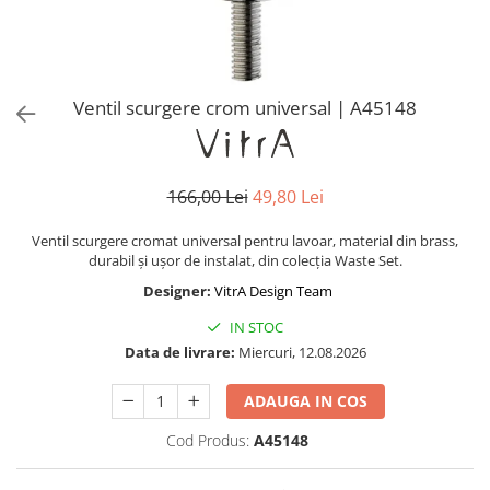
Baterii lavoar montare pe tavan
Baterii pentru bideu
Robinete baie
Robinete coltar
Ventil scurgere crom universal | A45148
Robinete de trecere
Robinete masina de spalat
166,00 Lei
49,80 Lei
Ventil scurgere cromat universal pentru lavoar, material din brass,
durabil și ușor de instalat, din colecția Waste Set.
Designer:
VitrA Design Team
IN STOC
Data de livrare:
Miercuri, 12.08.2026
ADAUGA IN COS
Cod Produs:
A45148