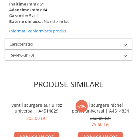
Inaltime (mm):
61
Adancime (mm):
64
Garantie:
5 ani
Baterie din poza:
Nu este inclus
Informatii conformitate produs
Caracteristici
Review-uri
(0)
PRODUSE SIMILARE
Ventil scurgere auriu roz
Ventil scurgere nichel
-70%
universal | A4514829
periat universal | A4514834
203,00 Lei
252,00 Lei
75,60 Lei
ADAUGA IN COS
ADAUGA IN COS