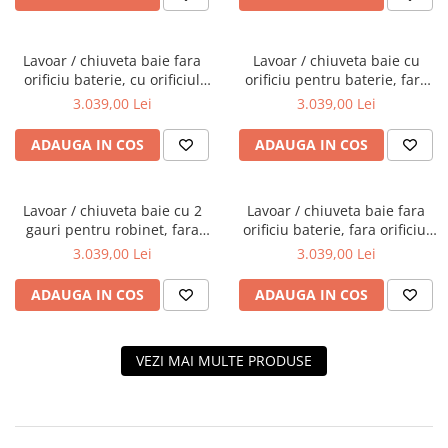
Lavoar / chiuveta baie fara
Lavoar / chiuveta baie cu
orificiu baterie, cu orificiul
orificiu pentru baterie, fara
preaplin 60cm | 7316B403-
orificiul preaplin 60cm |
3.039,00 Lei
3.039,00 Lei
0012
7316B403-0041
ADAUGA IN COS
ADAUGA IN COS
Lavoar / chiuveta baie cu 2
Lavoar / chiuveta baie fara
gauri pentru robinet, fara
orificiu baterie, fara orificiul
orificiul preaplin 60cm |
preaplin 60cm | 7316B403-
3.039,00 Lei
3.039,00 Lei
7316B403-1739
0016
ADAUGA IN COS
ADAUGA IN COS
VEZI MAI MULTE PRODUSE