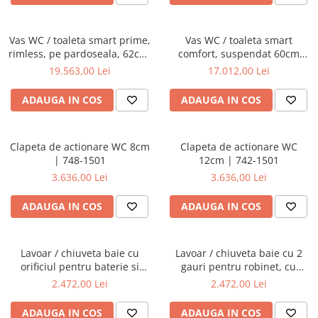
Vas WC / toaleta smart prime,
Vas WC / toaleta smart
rimless, pe pardoseala, 62cm,
comfort, suspendat 60cm
cu iesire universala |
fixare ascunsa | 5674B403-
19.563,00 Lei
17.012,00 Lei
7232B403-6217
6194
ADAUGA IN COS
ADAUGA IN COS
Clapeta de actionare WC 8cm
Clapeta de actionare WC
| 748-1501
12cm | 742-1501
3.636,00 Lei
3.636,00 Lei
ADAUGA IN COS
ADAUGA IN COS
Lavoar / chiuveta baie cu
Lavoar / chiuveta baie cu 2
orificiul pentru baterie si
gauri pentru robinet, cu
preaplin, 40cm | 7317B403-
orificiul preaplin, 40cm |
2.472,00 Lei
2.472,00 Lei
0001
7317B403-1740
ADAUGA IN COS
ADAUGA IN COS