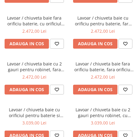
Lavoar / chiuveta baie fara
Lavoar / chiuveta baie cu
orificiu baterie, cu orificiul
orificiu pentru baterie, fara
preaplin, 40cm | 7317B403-
orificiul preaplin, 40cm |
2.472,00 Lei
2.472,00 Lei
0012
7317B403-0041
ADAUGA IN COS
ADAUGA IN COS
Lavoar / chiuveta baie cu 2
Lavoar / chiuveta baie fara
gauri pentru robinet, fara
orificiu baterie, fara orificiul
orificiul preaplin, 40cm |
preaplin, 40cm | 7317B403-
2.472,00 Lei
2.472,00 Lei
7317B403-1739
0016
ADAUGA IN COS
ADAUGA IN COS
Lavoar / chiuveta baie cu
Lavoar / chiuveta baie cu 2
orificiul pentru baterie si
gauri pentru robinet, cu
preaplin 60cm | 7316B403-
orificiul preaplin 60cm |
3.039,00 Lei
3.039,00 Lei
0001
7316B403-1740
ADAUGA IN COS
ADAUGA IN COS