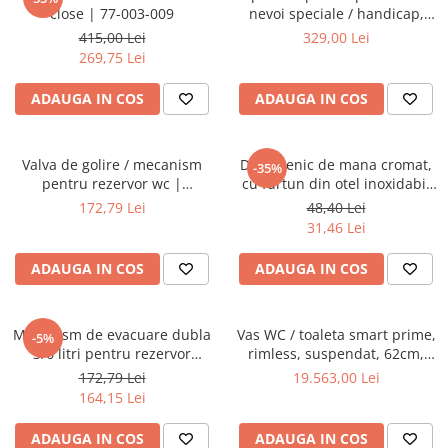
Baterii lavoar montare pe tavan
close | 77-003-009
nevoi speciale / handicap,
Baterii pentru bideu
duroplast, crossbar cu
415,00 Lei
329,00 Lei
balamale metalice, fixare de
Robinete baie
269,75 Lei
sus | 128-003-006
Robinete coltar
ADAUGA IN COS
ADAUGA IN COS
Robinete de trecere
Robinete masina de spalat
Valva de golire / mecanism
Dus igienic de mana cromat,
-35%
pentru rezervor wc |
cu furtun din otel inoxidabil
436439YP
120cm, cap rotativ, buton
172,79 Lei
48,40 Lei
actionare pe partea inferioara
31,46 Lei
| 3029
ADAUGA IN COS
ADAUGA IN COS
Mecanism de evacuare dubla
Vas WC / toaleta smart prime,
-5%
3/6 litri pentru rezervor
rimless, suspendat, 62cm,
incastrat VitrA, compatibil cu
fixare ascunsa | 7231B403-
172,79 Lei
19.563,00 Lei
suport dreptunghiular |
6216
164,15 Lei
436868YP
ADAUGA IN COS
ADAUGA IN COS