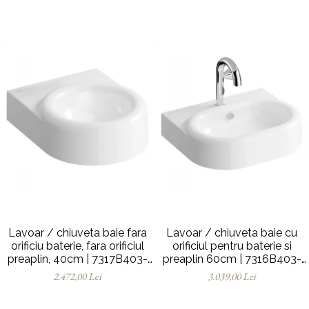
Lavoar / chiuveta baie fara
Lavoar / chiuveta baie cu
orificiu baterie, fara orificiul
orificiul pentru baterie si
preaplin, 40cm | 7317B403-
preaplin 60cm | 7316B403-
0016
0001
2.472,00 Lei
3.039,00 Lei