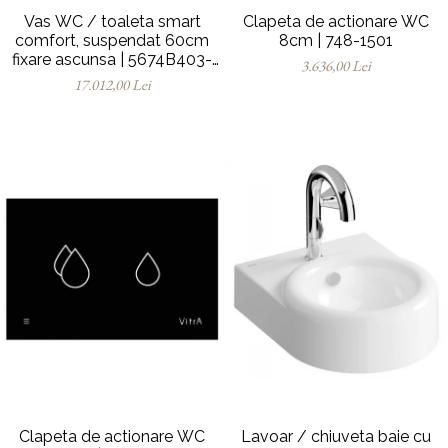
Vas WC / toaleta smart
Clapeta de actionare WC
comfort, suspendat 60cm
8cm | 748-1501
fixare ascunsa | 5674B403-
3.636,00 Lei
6194
17.012,00 Lei
Clapeta de actionare WC
Lavoar / chiuveta baie cu