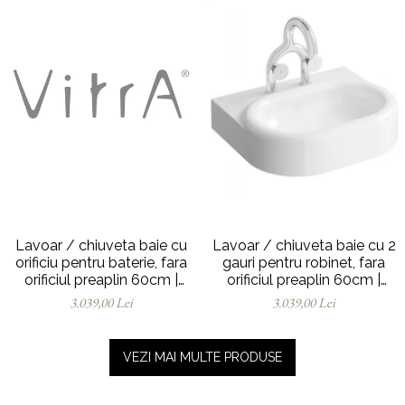
Lavoar / chiuveta baie cu
Lavoar / chiuveta baie cu 2
orificiu pentru baterie, fara
gauri pentru robinet, fara
orificiul preaplin 60cm |
orificiul preaplin 60cm |
7316B403-0041
7316B403-1739
3.039,00 Lei
3.039,00 Lei
VEZI MAI MULTE PRODUSE