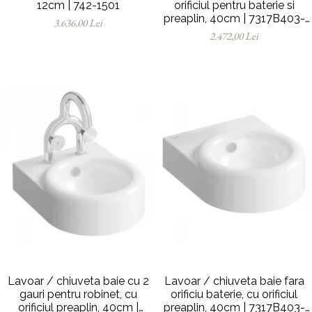
12cm | 742-1501
orificiul pentru baterie si
preaplin, 40cm | 7317B403-
3.636,00 Lei
0001
2.472,00 Lei
Lavoar / chiuveta baie cu 2
Lavoar / chiuveta baie fara
gauri pentru robinet, cu
orificiu baterie, cu orificiul
orificiul preaplin, 40cm |
preaplin, 40cm | 7317B403-