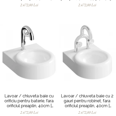
7317B403-1740
0012
2.472,00 Lei
2.472,00 Lei
Lavoar / chiuveta baie cu
Lavoar / chiuveta baie cu 2
orificiu pentru baterie, fara
gauri pentru robinet, fara
orificiul preaplin, 40cm |
orificiul preaplin, 40cm |
7317B403-0041
7317B403-1739
2.472,00 Lei
2.472,00 Lei