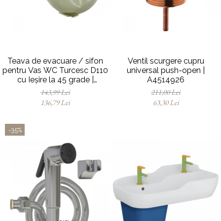
Baterii pentru bideu
Robinete baie
Robinete coltar
Robinete de trecere
Robinete masina de spalat
Teava de evacuare / sifon
Ventil scurgere cupru
pentru Vas WC Turcesc D110
universal push-open |
cu Ieșire la 45 grade |
A4514926
MP010153905
143,99 Lei
211,00 Lei
136,79 Lei
63,30 Lei
-35%