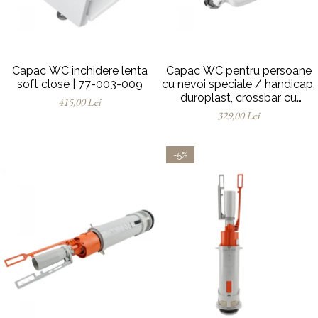
Capac WC inchidere lenta
Capac WC pentru persoane
soft close | 77-003-009
cu nevoi speciale / handicap,
duroplast, crossbar cu
415,00 Lei
balamale metalice, fixare de
329,00 Lei
sus | 128-003-006
-5%