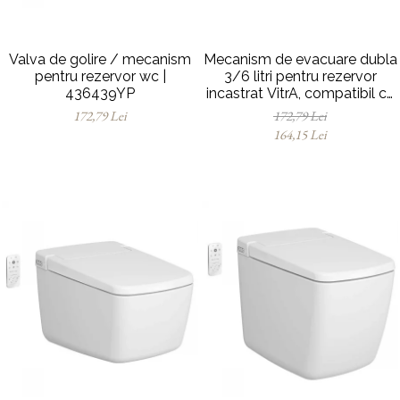
Valva de golire / mecanism
Mecanism de evacuare dubla
pentru rezervor wc |
3/6 litri pentru rezervor
436439YP
incastrat VitrA, compatibil cu
suport dreptunghiular |
172,79 Lei
172,79 Lei
436868YP
164,15 Lei