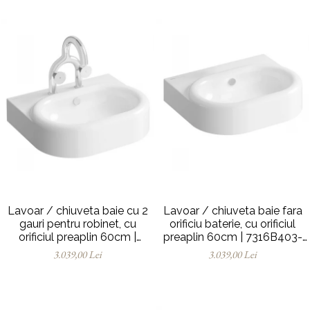
Lavoar / chiuveta baie cu 2
Lavoar / chiuveta baie fara
gauri pentru robinet, cu
orificiu baterie, cu orificiul
orificiul preaplin 60cm |
preaplin 60cm | 7316B403-
7316B403-1740
0012
3.039,00 Lei
3.039,00 Lei