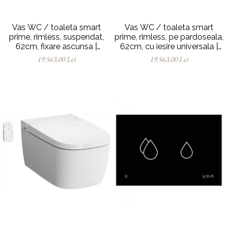
Vas WC / toaleta smart
Vas WC / toaleta smart
prime, rimless, suspendat,
prime, rimless, pe pardoseala,
62cm, fixare ascunsa |
62cm, cu iesire universala |
7231B403-6216
7232B403-6217
19.563,00 Lei
19.563,00 Lei