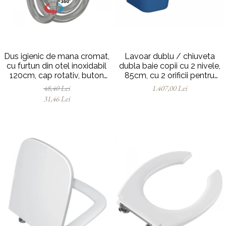
Dus igienic de mana cromat,
Lavoar dublu / chiuveta
cu furtun din otel inoxidabil
dubla baie copii cu 2 nivele,
120cm, cap rotativ, buton
85cm, cu 2 orificii pentru
actionare pe partea inferioara
baterie, cu orificiul preaplin |
48,40 Lei
1.407,00 Lei
| 3029
7351B003-1740
31,46 Lei