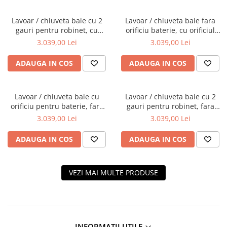
Lavoar / chiuveta baie cu 2
Lavoar / chiuveta baie fara
gauri pentru robinet, cu
orificiu baterie, cu orificiul
orificiul preaplin 60cm |
preaplin 60cm | 7316B403-
3.039,00 Lei
3.039,00 Lei
7316B403-1740
0012
ADAUGA IN COS
ADAUGA IN COS
Lavoar / chiuveta baie cu
Lavoar / chiuveta baie cu 2
orificiu pentru baterie, fara
gauri pentru robinet, fara
orificiul preaplin 60cm |
orificiul preaplin 60cm |
3.039,00 Lei
3.039,00 Lei
7316B403-0041
7316B403-1739
ADAUGA IN COS
ADAUGA IN COS
VEZI MAI MULTE PRODUSE
INFORMATII UTILE