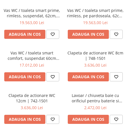
Vas WC / toaleta smart prime,
Vas WC / toaleta smart prime,
rimless, suspendat, 62cm,
rimless, pe pardoseala, 62cm,
fixare ascunsa | 7231B403-
cu iesire universala |
19.563,00 Lei
19.563,00 Lei
6216
7232B403-6217
ADAUGA IN COS
ADAUGA IN COS
Vas WC / toaleta smart
Clapeta de actionare WC 8cm
comfort, suspendat 60cm
| 748-1501
fixare ascunsa | 5674B403-
17.012,00 Lei
3.636,00 Lei
6194
ADAUGA IN COS
ADAUGA IN COS
Clapeta de actionare WC
Lavoar / chiuveta baie cu
12cm | 742-1501
orificiul pentru baterie si
preaplin, 40cm | 7317B403-
3.636,00 Lei
2.472,00 Lei
0001
ADAUGA IN COS
ADAUGA IN COS