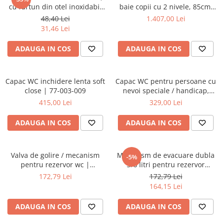
Baterii lavoar montare pe tavan
cu furtun din otel inoxidabil
baie copii cu 2 nivele, 85cm,
Baterii pentru bideu
120cm, cap rotativ, buton
cu 2 orificii pentru baterie, cu
48,40 Lei
1.407,00 Lei
actionare pe partea inferioara
orificiul preaplin | 7351B003-
Robinete baie
31,46 Lei
| 3029
1740
Robinete coltar
ADAUGA IN COS
ADAUGA IN COS
Robinete de trecere
Robinete masina de spalat
Capac WC inchidere lenta soft
Capac WC pentru persoane cu
close | 77-003-009
nevoi speciale / handicap,
duroplast, crossbar cu
415,00 Lei
329,00 Lei
balamale metalice, fixare de
sus | 128-003-006
ADAUGA IN COS
ADAUGA IN COS
Valva de golire / mecanism
Mecanism de evacuare dubla
-5%
pentru rezervor wc |
3/6 litri pentru rezervor
436439YP
incastrat VitrA, compatibil cu
172,79 Lei
172,79 Lei
suport dreptunghiular |
164,15 Lei
436868YP
ADAUGA IN COS
ADAUGA IN COS