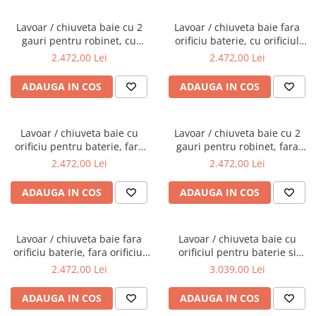
Lavoar / chiuveta baie cu 2
Lavoar / chiuveta baie fara
gauri pentru robinet, cu
orificiu baterie, cu orificiul
orificiul preaplin, 40cm |
preaplin, 40cm | 7317B403-
2.472,00 Lei
2.472,00 Lei
7317B403-1740
0012
ADAUGA IN COS
ADAUGA IN COS
Lavoar / chiuveta baie cu
Lavoar / chiuveta baie cu 2
orificiu pentru baterie, fara
gauri pentru robinet, fara
orificiul preaplin, 40cm |
orificiul preaplin, 40cm |
2.472,00 Lei
2.472,00 Lei
7317B403-0041
7317B403-1739
ADAUGA IN COS
ADAUGA IN COS
Lavoar / chiuveta baie fara
Lavoar / chiuveta baie cu
orificiu baterie, fara orificiul
orificiul pentru baterie si
preaplin, 40cm | 7317B403-
preaplin 60cm | 7316B403-
2.472,00 Lei
3.039,00 Lei
0016
0001
ADAUGA IN COS
ADAUGA IN COS