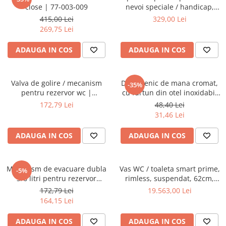
Baterii lavoar montare pe tavan
close | 77-003-009
nevoi speciale / handicap,
Baterii pentru bideu
duroplast, crossbar cu
415,00 Lei
329,00 Lei
balamale metalice, fixare de
Robinete baie
269,75 Lei
sus | 128-003-006
Robinete coltar
ADAUGA IN COS
ADAUGA IN COS
Robinete de trecere
Robinete masina de spalat
Valva de golire / mecanism
Dus igienic de mana cromat,
-35%
pentru rezervor wc |
cu furtun din otel inoxidabil
436439YP
120cm, cap rotativ, buton
172,79 Lei
48,40 Lei
actionare pe partea inferioara
31,46 Lei
| 3029
ADAUGA IN COS
ADAUGA IN COS
Mecanism de evacuare dubla
Vas WC / toaleta smart prime,
-5%
3/6 litri pentru rezervor
rimless, suspendat, 62cm,
incastrat VitrA, compatibil cu
fixare ascunsa | 7231B403-
172,79 Lei
19.563,00 Lei
suport dreptunghiular |
6216
164,15 Lei
436868YP
ADAUGA IN COS
ADAUGA IN COS