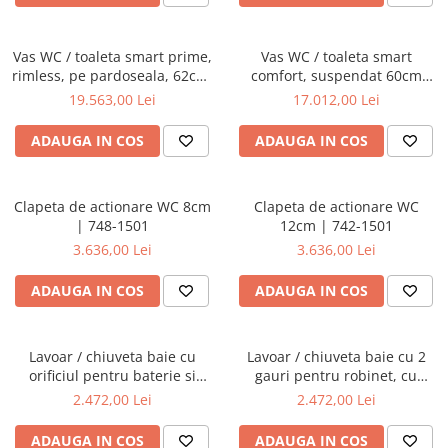
Vas WC / toaleta smart prime,
Vas WC / toaleta smart
rimless, pe pardoseala, 62cm,
comfort, suspendat 60cm
cu iesire universala |
fixare ascunsa | 5674B403-
19.563,00 Lei
17.012,00 Lei
7232B403-6217
6194
ADAUGA IN COS
ADAUGA IN COS
Clapeta de actionare WC 8cm
Clapeta de actionare WC
| 748-1501
12cm | 742-1501
3.636,00 Lei
3.636,00 Lei
ADAUGA IN COS
ADAUGA IN COS
Lavoar / chiuveta baie cu
Lavoar / chiuveta baie cu 2
orificiul pentru baterie si
gauri pentru robinet, cu
preaplin, 40cm | 7317B403-
orificiul preaplin, 40cm |
2.472,00 Lei
2.472,00 Lei
0001
7317B403-1740
ADAUGA IN COS
ADAUGA IN COS