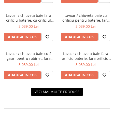
Lavoar / chiuveta baie fara
Lavoar / chiuveta baie cu
orificiu baterie, cu orificiul
orificiu pentru baterie, fara
preaplin 60cm | 7316B403-
orificiul preaplin 60cm |
3.039,00 Lei
3.039,00 Lei
0012
7316B403-0041
ADAUGA IN COS
ADAUGA IN COS
Lavoar / chiuveta baie cu 2
Lavoar / chiuveta baie fara
gauri pentru robinet, fara
orificiu baterie, fara orificiul
orificiul preaplin 60cm |
preaplin 60cm | 7316B403-
3.039,00 Lei
3.039,00 Lei
7316B403-1739
0016
ADAUGA IN COS
ADAUGA IN COS
VEZI MAI MULTE PRODUSE