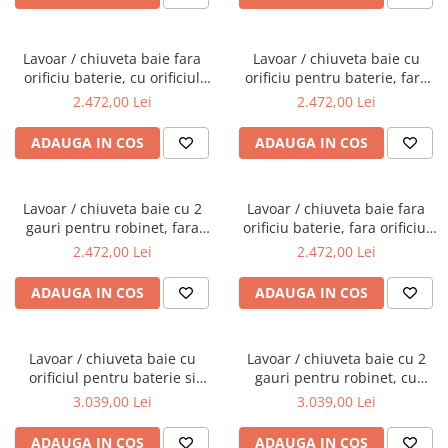
Lavoar / chiuveta baie fara
Lavoar / chiuveta baie cu
orificiu baterie, cu orificiul
orificiu pentru baterie, fara
preaplin, 40cm | 7317B403-
orificiul preaplin, 40cm |
2.472,00 Lei
2.472,00 Lei
0012
7317B403-0041
ADAUGA IN COS
ADAUGA IN COS
Lavoar / chiuveta baie cu 2
Lavoar / chiuveta baie fara
gauri pentru robinet, fara
orificiu baterie, fara orificiul
orificiul preaplin, 40cm |
preaplin, 40cm | 7317B403-
2.472,00 Lei
2.472,00 Lei
7317B403-1739
0016
ADAUGA IN COS
ADAUGA IN COS
Lavoar / chiuveta baie cu
Lavoar / chiuveta baie cu 2
orificiul pentru baterie si
gauri pentru robinet, cu
preaplin 60cm | 7316B403-
orificiul preaplin 60cm |
3.039,00 Lei
3.039,00 Lei
0001
7316B403-1740
ADAUGA IN COS
ADAUGA IN COS